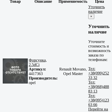
Товар
Описание
Применяемость
Цена
Уточнить
наличие
×
Уточнить
наличие
Уточните
стоимость и
возможность
заказа по
телефонам:
Форсунка,
2.5dCi
Тел:
Артикул:
Renault Movano,
+38(099)252
4417363
Opel Master
33 32
Производитель:
Тел:
opel
+38(068)488
83 13
Тел:
+38(095)123
63 66
Перейти на