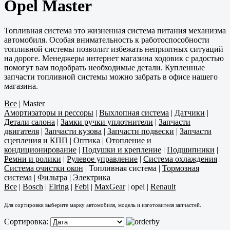
Opel Master
Топливная система это жизненная система питания механизма
автомобиля. Особая внимательность к работоспособности
топливной системы позволит избежать неприятных ситуаций
на дороге. Менеджеры интернет магазина ходовик с радостью
помогут вам подобрать необходимые детали. Купленные
запчасти топливной системы можно забрать в офисе нашего
магазина.
Все
|
Master
Амортизаторы и рессоры
|
Выхлопная система
|
Датчики
|
Детали салона
|
Замки ручки уплотнители
|
Запчасти
двигателя
|
Запчасти кузова
|
Запчасти подвески
|
Запчасти
сцепления и КПП
|
Оптика
|
Отопление и
кондиционирование
|
Подушки и крепление
|
Подшипники
|
Ремни и ролики
|
Рулевое управление
|
Система охлаждения
|
Система очистки окон
|
Топливная система
|
Тормозная
система
|
Фильтра
|
Электрика
Все
|
Bosch
|
Elring
|
Febi
|
MaxGear
|
opel
|
Renault
Для сортировки выберите марку автомобиля, модель и изготовителя запчастей.
Сортировка: