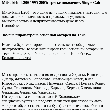
Mitsubishi L200 1995-2005: третье поколение, Single Cab
Мицубиси L200 – это один из лучших пикапов в истории. Он
доказал свою надежность и продолжает удивлять
выносливостью и неприхотливостью даже через...
Подробнее...
Замена пиропатрона основной батареи на Tesla
Если вы будете осторожны и вас есть все необходимые
инструменты, то заменить пиропатрон основной батареи на
Тесла Модел 3 или Y вполне реально....
Подробнее...
Больше новостей
Мы отправляем запчасти во все регионы Украны: Винница,
Днепр, Житомир, Запорожье, Ивано-Франковск, Киев,
Кировоград, Луцк, Львов, Николаев, Одесса, Полтава, Ровно,
Сумы, Тернополь, Ужгород, Харьков, Херсон, Хмельницкий,
Черкассы, Чернигов, Черновцы.
Интернет магазин автозапчастей Ходовик.ком
специализируется на продаже запчастей для грузовых авто,
микроавтобусов (запчасти на бусы), легковые автомобили и
полуприцепы. Мы предлагаем отличные цены на рынке