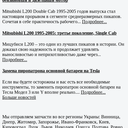
бензиновый и дизельный мотор
Mitsubishi L200 Double Cab 1995-2005 годов выпуска стал
настоящим прорывом в сегменте среднеразмерных пикапов.
Сочетая в себе практичность рабочего...
Подробнее...
Mitsubishi L200 1995-2005: третье поколение, Single Cab
Мицубиси L200 – это один из лучших пикапов в истории. Он
доказал свою надежность и продолжает удивлять
выносливостью и неприхотливостью даже через...
Подробнее...
Замена пиропатрона основной батареи на Tesla
Если вы будете осторожны и вас есть все необходимые
инструменты, то заменить пиропатрон основной батареи на
Тесла Модел 3 или Y вполне реально....
Подробнее...
Больше новостей
Мы отправляем запчасти во все регионы Украны: Винница,
Днепр, Житомир, Запорожье, Ивано-Франковск, Киев,
Кировоград, Луцк, Львов, Николаев, Одесса, Полтава, Ровно,