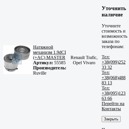
Уточнить
наличие
Уточните
стоимость и
возможность
заказа по
телефонам:
Натяжной
механизм 1.9dCI
Тел:
(+AC) MASTER
Renault Trafic,
+38(099)252
Артикул:
55585
Opel Vivaro
33 32
Производитель:
Тел:
Ruville
+38(068)488
83 13
Тел:
+38(095)123
63 66
Перейти на
Контакты
Закрыть