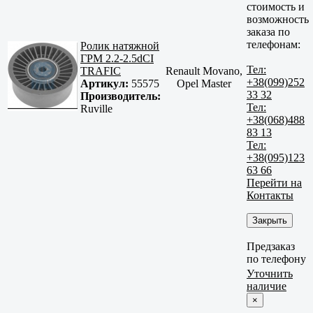
стоимость и
возможность
заказа по
телефонам:
Ролик натяжной
ГРМ 2.2-2.5dCI
Тел:
TRAFIC
Renault Movano,
+38(099)252
Артикул:
55575
Opel Master
33 32
Производитель:
Тел:
Ruville
+38(068)488
83 13
Тел:
+38(095)123
63 66
Перейти на
Контакты
Закрыть
Предзаказ
по телефону
Уточнить
наличие
×