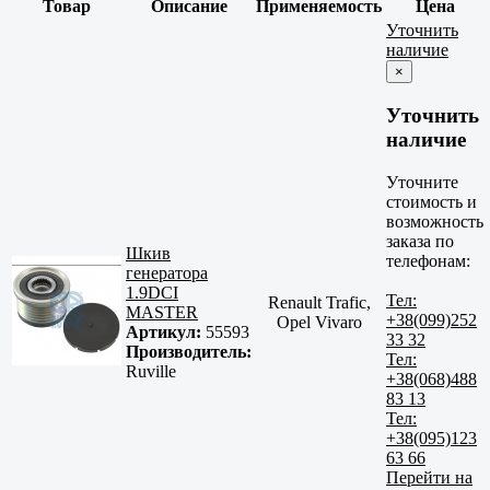
Товар
Описание
Применяемость
Цена
Уточнить
наличие
×
Уточнить
наличие
Уточните
стоимость и
возможность
заказа по
Шкив
телефонам:
генератора
1.9DCI
Тел:
Renault Trafic,
MASTER
+38(099)252
Opel Vivaro
Артикул:
55593
33 32
Производитель:
Тел:
Ruville
+38(068)488
83 13
Тел:
+38(095)123
63 66
Перейти на