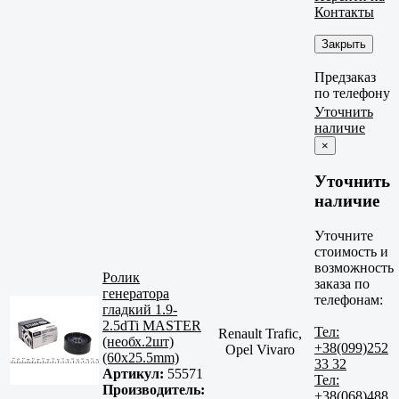
Контакты
Закрыть
Предзаказ
по телефону
Уточнить
наличие
×
Уточнить
наличие
Уточните
стоимость и
возможность
Ролик
заказа по
генератора
телефонам:
гладкий 1.9-
2.5dTi MASTER
Тел:
Renault Trafic,
(необх.2шт)
+38(099)252
Opel Vivaro
(60x25.5mm)
33 32
Артикул:
55571
Тел:
Производитель:
+38(068)488