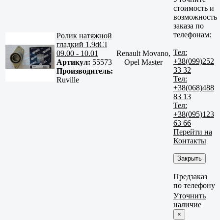
стоимость и
возможность
заказа по
телефонам:
Ролик натяжной
гладкий 1.9dCI
Тел:
09.00 - 10.01
Renault Movano,
+38(099)252
Артикул:
55573
Opel Master
33 32
Производитель:
Тел:
Ruville
+38(068)488
83 13
Тел:
+38(095)123
63 66
Перейти на
Контакты
Закрыть
Предзаказ
по телефону
Уточнить
наличие
×