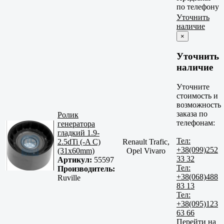
по телефону
Уточнить
наличие
×
Уточнить
наличие
Уточните
стоимость и
возможность
заказа по
Ролик
телефонам:
генератора
гладкий 1.9-
Тел:
2.5dTi (-A C)
Renault Trafic,
+38(099)252
(31x60mm)
Opel Vivaro
33 32
Артикул:
55597
Тел:
Производитель:
+38(068)488
Ruville
83 13
Тел:
+38(095)123
63 66
Перейти на