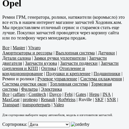
Opel
Ремни ГРМ, генератора, ролики, натяжители (коромысло) это
все есть в нашем интернет магазине запчастей Ходовик.ком.
Мы предоставляем отличный сервис и стараемся стать еще
лучше. Покупки запчастей проводятся через корзину сайта
или по телефону через менеджера продаж.
Все
|
Master
|
Vivaro
Амортизаторы и рессоры
|
Выхлопная система
|
Датчики
|
Детали салона
|
Замки ручки уплотнители
|
Запчасти
двигателя
|
Запчасти кузова
|
Запчасти подвески
|
Запчасти
сцепления и КПП
|
Оптика
|
Отопление и
кондиционирование
|
Подушки и крепление
|
Подшипники
|
Ремни и ролики
|
Рулевое управление
|
Система охлаждения
|
Система очистки окон
|
Топливная система
|
Тормозная
система
|
Фильтра
|
Электрика
Все
|
caffaro
|
Contitech
|
Dayco
|
Febi
|
Gates
|
Hepu
|
INA
|
MaxGear
|
prottego
|
Renault
|
RotWeiss
|
Ruville
|
SKF
|
SNR
|
Transpart
|
transporterparts
|
Valeo
Для сортировки выберите марку автомобиля, модель и изготовителя запчастей.
Сортировка: