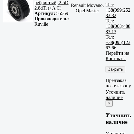
ребристый, 2.5D
Тел:
Renault Movano,
2.8dTi (+A C)
+38(099)252
Opel Master
Артикул:
55569
33 32
Производитель:
Тел:
Ruville
+38(068)488
83 13
Тел:
+38(095)123
63 66
Перейти на
Контакты
Закрыть
Предзаказ
по телефону
Уточнить
наличие
×
Уточнить
наличие
Уточните