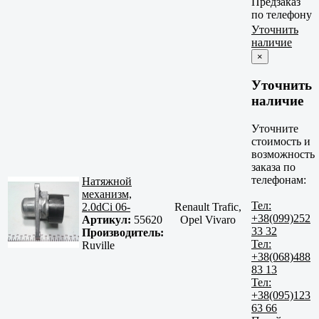
Предзаказ
по телефону
Уточнить
наличие
×
Уточнить
наличие
Уточните
стоимость и
возможность
заказа по
телефонам:
Натяжной
механизм,
Тел:
2.0dCi 06-
Renault Trafic,
+38(099)252
Артикул:
55620
Opel Vivaro
33 32
Производитель:
Тел:
Ruville
+38(068)488
83 13
Тел:
+38(095)123
63 66