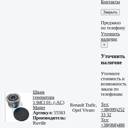
Контакты
Закрыть
Предзаказ
по телефону
Уточнить
наличие
×
Уточнить
наличие
Уточните
стоимость и
возможность
заказа по
Шкив
телефонам:
генератора
1.9dCi 01- (-AC)
Тел:
Renault Trafic,
Master
+38(099)252
Opel Vivaro
Артикул:
55583
33 32
Производитель:
Тел:
Ruville
+38(068)488