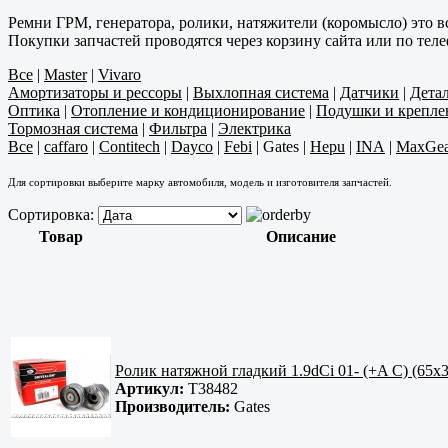
Ремни ГРМ, генератора, ролики, натяжители (коромысло) это в
Покупки запчастей проводятся через корзину сайта или по тел
Все
|
Master
|
Vivaro
Амортизаторы и рессоры
|
Выхлопная система
|
Датчики
|
Дета
Оптика
|
Отопление и кондиционирование
|
Подушки и крепле
Тормозная система
|
Фильтра
|
Электрика
Все
|
caffaro
|
Contitech
|
Dayco
|
Febi
|
Gates
|
Hepu
|
INA
|
MaxGea
Для сортировки выберите марку автомобиля, модель и изготовителя запчастей.
Сортировка:
Товар
Описание
Ролик натяжной гладкий 1.9dCi 01- (+A C) (65
Артикул:
T38482
Производитель:
Gates