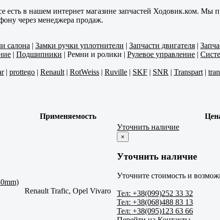
се есть в нашем интернет магазине запчастей Ходовик.ком. Мы п
ефону через менеджера продаж.
ли салона
|
Замки ручки уплотнители
|
Запчасти двигателя
|
Запча
ние
|
Подшипники
|
Ремни и ролики
|
Рулевое управление
|
Систе
r
|
prottego
|
Renault
|
RotWeiss
|
Ruville
|
SKF
|
SNR
|
Transpart
|
tra
Применяемость
Цен
Уточнить наличие
×
Уточнить наличие
Уточните стоимость и возможн
x30mm)
Renault Trafic, Opel Vivaro
Тел: +38(099)252 33 32
Тел: +38(068)488 83 13
Тел: +38(095)123 63 66
Перейти на Контакты