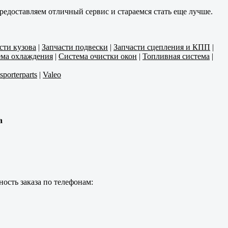
редоставляем отличный сервис и стараемся стать еще лучше.
сти кузова
|
Запчасти подвески
|
Запчасти сцепления и КПП
|
ма охлаждения
|
Система очистки окон
|
Топливная система
|
nsporterparts
|
Valeo
а
ость заказа по телефонам: