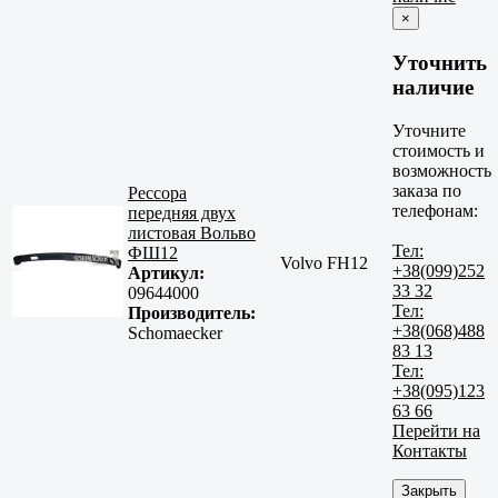
×
Уточнить
наличие
Уточните
стоимость и
возможность
заказа по
Рессора
телефонам:
передняя двух
листовая Вольво
Тел:
ФШ12
Volvo FH12
+38(099)252
Артикул:
33 32
09644000
Тел:
Производитель:
+38(068)488
Schomaecker
83 13
Тел:
+38(095)123
63 66
Перейти на
Контакты
Закрыть