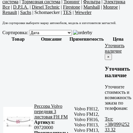
система
|
Тормозная система
|
Тюнинг
|
Фильтра
|
Электрика
Все
|
D.P.I.A.
|
Diesel Technic
|
Firestone
|
Marshall
|
Monroe
|
Renault
|
Sachs
|
Schomaecker
|
TES
|
Weweler
Для сортировки выберите марку автомобиля, модель и изготовителя запчастей.
Сортировка:
Товар
Описание
Применяемость
Цена
Уточнить
наличие
×
Уточнить
наличие
Уточните
стоимость и
возможность
заказа по
Рессора Volvo
телефонам:
Volvo FH12,
передняя 3
Volvo FM12,
листовая FH FM
Тел:
Volvo FH16,
Артикул:
+38(099)252
Volvo FH13,
09720000
33 32
Volvo FM13,
Производитель: