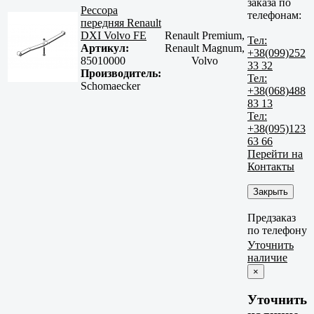
заказа по
Рессора
телефонам:
передняя Renault
DXI Volvo FE
Renault Premium,
Тел:
Артикул:
Renault Magnum,
+38(099)252
85010000
Volvo
33 32
Производитель:
Тел:
Schomaecker
+38(068)488
83 13
Тел:
+38(095)123
63 66
Перейти на
Контакты
Закрыть
Предзаказ
по телефону
Уточнить
наличие
×
Уточнить