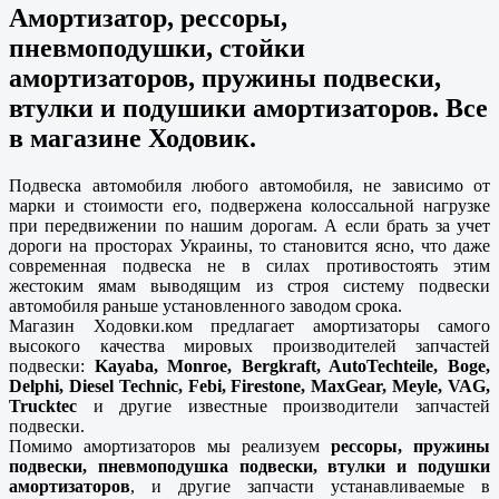
Амортизатор, рессоры,
пневмоподушки, стойки
амортизаторов, пружины подвески,
втулки и подушики амортизаторов. Все
в магазине Ходовик.
Подвеска автомобиля любого автомобиля, не зависимо от
марки и стоимости его, подвержена колоссальной нагрузке
при передвижении по нашим дорогам. А если брать за учет
дороги на просторах Украины, то становится ясно, что даже
современная подвеска не в силах противостоять этим
жестоким ямам выводящим из строя систему подвески
автомобиля раньше установленного заводом срока.
Магазин Ходовки.ком предлагает амортизаторы самого
высокого качества мировых производителей запчастей
подвески:
Kayaba, Monroe, Bergkraft, AutoTechteile, Boge,
Delphi, Diesel Technic, Febi, Firestone, MaxGear, Meyle, VAG,
Trucktec
и другие известные производители запчастей
подвески.
Помимо амортизаторов мы реализуем
рессоры, пружины
подвески, пневмоподушка подвески, втулки и подушки
амортизаторов
, и другие запчасти устанавливаемые в