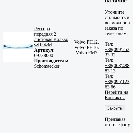
наличие
Уточните
стоимость и
возможность
заказа по
Рессора
телефонам:
передняя 2
листовая Вольво
Volvo FH12,
Тел:
ФШ ФМ
Volvo FH16,
+38(099)252
Артикул:
Volvo FM7
33 32
09738000
Тел:
Производитель:
+38(068)488
Schomaecker
83 13
Тел:
+38(095)123
63 66
Перейти на
Контакты
Закрыть
Предзаказ
по телефону