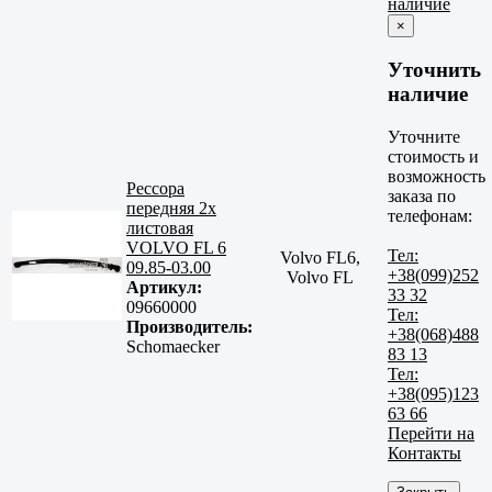
наличие
×
Уточнить
наличие
Уточните
стоимость и
возможность
Рессора
заказа по
передняя 2х
телефонам:
листовая
VOLVO FL 6
Тел:
Volvo FL6,
09.85-03.00
+38(099)252
Volvo FL
Артикул:
33 32
09660000
Тел:
Производитель:
+38(068)488
Schomaecker
83 13
Тел:
+38(095)123
63 66
Перейти на
Контакты