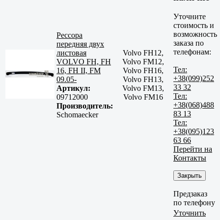
Уточните
стоимость и
возможность
Рессора
заказа по
передняя двух
телефонам:
листовая
Volvo FH12,
VOLVO FH, FH
Volvo FM12,
Тел:
16, FH II, FM
Volvo FH16,
+38(099)252
09.05-
Volvo FH13,
33 32
Артикул:
Volvo FM13,
Тел:
09712000
Volvo FM16
+38(068)488
Производитель:
83 13
Schomaecker
Тел:
+38(095)123
63 66
Перейти на
Контакты
Закрыть
Предзаказ
по телефону
Уточнить