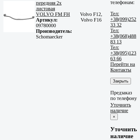
телефонам:
передняя 2х
листовая
Тел:
VOLVO FM FH
Volvo F12,
+38(099)252
Артикул:
Volvo F16
33 32
09780000
Тел:
Производитель:
+38(068)488
Schomaecker
83 13
Тел:
+38(095)123
63 66
Перейти на
Контакты
Закрыть
Предзаказ
по телефону
Уточнить
наличие
×
Уточнить
наличие