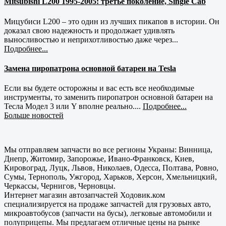
Mitsubishi L200 1995-2005: третье поколение, Single Cab
Мицубиси L200 – это один из лучших пикапов в истории. Он
доказал свою надежность и продолжает удивлять
выносливостью и неприхотливостью даже через...
Подробнее...
Замена пиропатрона основной батареи на Tesla
Если вы будете осторожны и вас есть все необходимые
инструменты, то заменить пиропатрон основной батареи на
Тесла Модел 3 или Y вполне реально....
Подробнее...
Больше новостей
Мы отправляем запчасти во все регионы Украны: Винница,
Днепр, Житомир, Запорожье, Ивано-Франковск, Киев,
Кировоград, Луцк, Львов, Николаев, Одесса, Полтава, Ровно,
Сумы, Тернополь, Ужгород, Харьков, Херсон, Хмельницкий,
Черкассы, Чернигов, Черновцы.
Интернет магазин автозапчастей Ходовик.ком
специализируется на продаже запчастей для грузовых авто,
микроавтобусов (запчасти на бусы), легковые автомобили и
полуприцепы. Мы предлагаем отличные цены на рынке