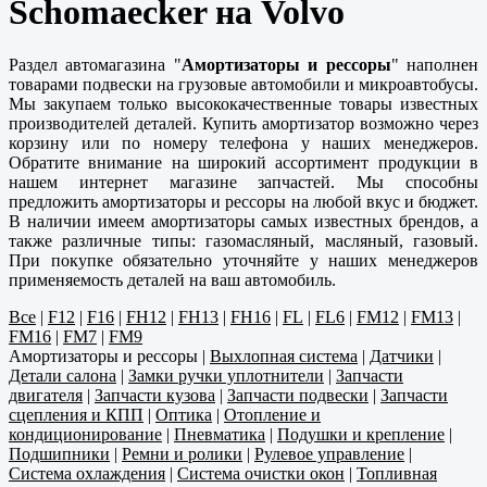
Schomaecker на Volvo
Раздел автомагазина "
Амортизаторы и рессоры
" наполнен
товарами подвески на грузовые автомобили и микроавтобусы.
Мы закупаем только высококачественные товары известных
производителей деталей. Купить амортизатор возможно через
корзину или по номеру телефона у наших менеджеров.
Обратите внимание на широкий ассортимент продукции в
нашем интернет магазине запчастей. Мы способны
предложить амортизаторы и рессоры на любой вкус и бюджет.
В наличии имеем амортизаторы самых известных брендов, а
также различные типы: газомасляный, масляный, газовый.
При покупке обязательно уточняйте у наших менеджеров
применяемость деталей на ваш автомобиль.
Все
|
F12
|
F16
|
FH12
|
FH13
|
FH16
|
FL
|
FL6
|
FM12
|
FM13
|
FM16
|
FM7
|
FM9
Амортизаторы и рессоры
|
Выхлопная система
|
Датчики
|
Детали салона
|
Замки ручки уплотнители
|
Запчасти
двигателя
|
Запчасти кузова
|
Запчасти подвески
|
Запчасти
сцепления и КПП
|
Оптика
|
Отопление и
кондиционирование
|
Пневматика
|
Подушки и крепление
|
Подшипники
|
Ремни и ролики
|
Рулевое управление
|
Система охлаждения
|
Система очистки окон
|
Топливная