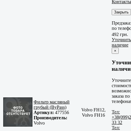
Контакт
Закрыть
Предзака
по телеф
492 грн.
Уточнить
наличие
×
Уточни
наличи
Уточните
стоимост
возможно
заказа по
телефона
Фильтр масляный
грубый (ByPass)
Volvo FH12,
Тел:
Артикул:
477556
Volvo FH16
+38(099)
Производитель:
33 32
Volvo
Тел: