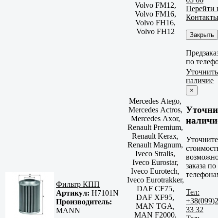
Volvo FM12,
Перейти 
Volvo FM16,
Контакт
Volvo FH16,
Volvo FH12
Закрыть
Предзака
по телеф
Уточнить
наличие
×
Mercedes Atego,
Уточни
Mercedes Actros,
Mercedes Axor,
наличи
Renault Premium,
Renault Kerax,
Уточните
Renault Magnum,
стоимост
Iveco Stralis,
возможно
Iveco Eurostar,
заказа по
Iveco Eurotech,
телефона
Iveco Eurotrakker,
Фильтр КПП
DAF CF75,
Тел:
Артикул:
H7101N
DAF XF95,
+38(099)
Производитель:
MAN TGA,
33 32
MANN
MAN F2000,