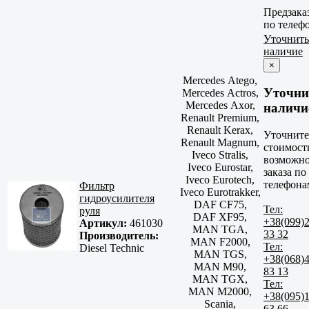
Предзака
по телеф
Уточнить
наличие
×
Mercedes Atego,
Уточни
Mercedes Actros,
Mercedes Axor,
наличи
Renault Premium,
Renault Kerax,
Уточните
Renault Magnum,
стоимост
Iveco Stralis,
возможно
Iveco Eurostar,
заказа по
Iveco Eurotech,
телефона
Фильтр
Iveco Eurotrakker,
гидроусилителя
DAF CF75,
Тел:
руля
DAF XF95,
+38(099)
Артикул:
461030
MAN TGA,
33 32
Производитель:
MAN F2000,
Тел:
Diesel Technic
MAN TGS,
+38(068)
MAN M90,
83 13
MAN TGX,
Тел:
MAN M2000,
+38(095)
Scania,
63 66