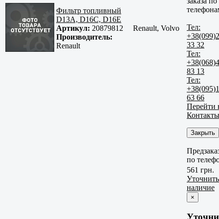
заказа по
телефона
Фильтр топливный
D13A, D16C, D16E
Тел:
Артикул:
20879812
Renault, Volvo
+38(099)
Производитель:
33 32
Renault
Тел:
+38(068)
83 13
Тел:
+38(095)
63 66
Перейти 
Контакт
Закрыть
Предзака
по телеф
561 грн.
Уточнить
наличие
×
Уточни