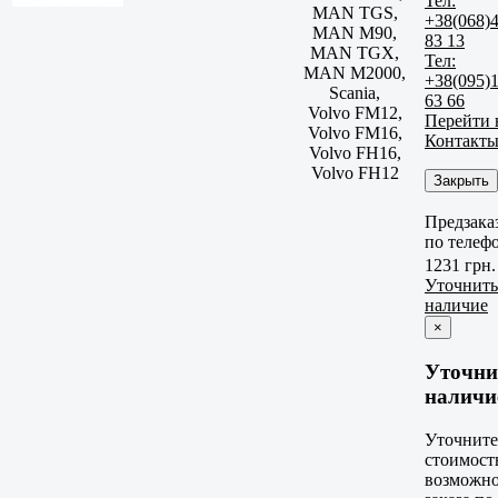
Тел:
MAN TGS,
+38(068)
MAN M90,
83 13
MAN TGX,
Тел:
MAN M2000,
+38(095)
Scania,
63 66
Volvo FM12,
Перейти 
Volvo FM16,
Контакт
Volvo FH16,
Volvo FH12
Закрыть
Предзака
по телеф
1231 грн.
Уточнить
наличие
×
Уточни
наличи
Уточните
стоимост
возможно