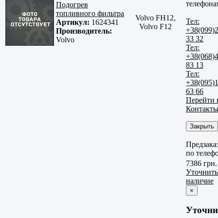
телефона
Подогрев
топливного фильтра
Volvo FH12,
Тел:
Артикул:
1624341
Volvo F12
+38(099)
Производитель:
33 32
Volvo
Тел:
+38(068)
83 13
Тел:
+38(095)
63 66
Перейти 
Контакт
Закрыть
Предзака
по телеф
7386 грн.
Уточнить
наличие
×
Уточни