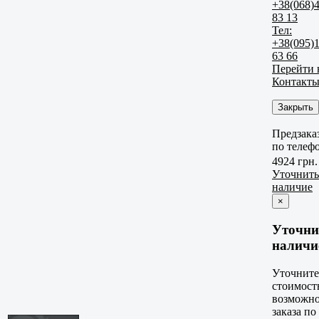
+38(068)
83 13
Тел:
+38(095)
63 66
Перейти 
Контакт
Закрыть
Предзака
по телеф
4924 грн.
Уточнить
наличие
×
Уточни
наличи
Уточните
стоимост
возможно
заказа по