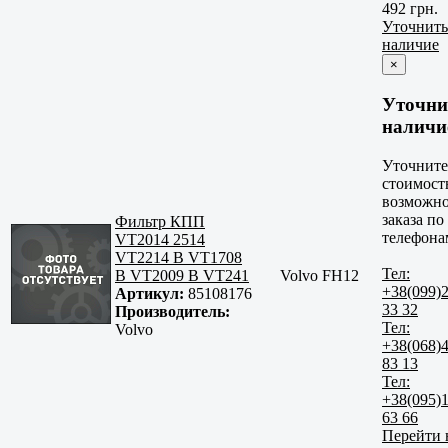
492 грн.
Уточнить
наличие
×
Уточни
наличи
Уточните
стоимост
возможно
заказа по
Фильтр КПП
телефона
VT2014 2514
VT2214 B VT1708
Тел:
B VT2009 B VT241
Volvo FH12
+38(099)
Артикул:
85108176
33 32
Производитель:
Тел:
Volvo
+38(068)
83 13
Тел:
+38(095)
63 66
Перейти 