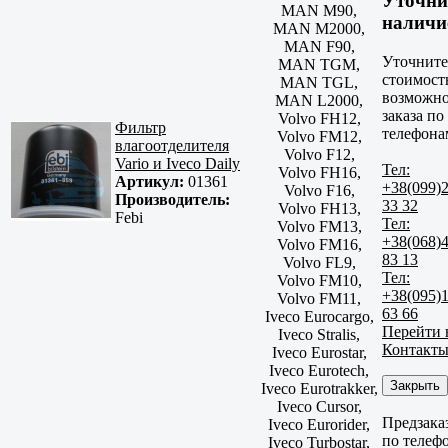
Уточни
MAN M90,
наличи
MAN M2000,
MAN F90,
Уточните
MAN TGM,
стоимост
MAN TGL,
возможно
MAN L2000,
заказа по
Volvo FH12,
Фильтр
телефона
Volvo FM12,
влагоотделителя
Volvo F12,
Vario и Iveco Daily
Тел:
Volvo FH16,
Артикул:
01361
+38(099)
Volvo F16,
Производитель:
33 32
Volvo FH13,
Febi
Тел:
Volvo FM13,
+38(068)
Volvo FM16,
83 13
Volvo FL9,
Тел:
Volvo FM10,
+38(095)
Volvo FM11,
63 66
Iveco Eurocargo,
Перейти 
Iveco Stralis,
Контакт
Iveco Eurostar,
Iveco Eurotech,
Закрыть
Iveco Eurotrakker,
Iveco Cursor,
Предзака
Iveco Eurorider,
по телеф
Iveco Turbostar,