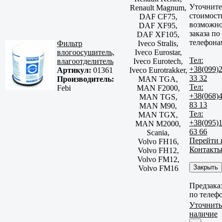
Уточните
Renault Magnum,
стоимост
DAF CF75,
возможно
DAF XF95,
заказа по
DAF XF105,
телефона
Фильтр
Iveco Stralis,
влогоосушитель,
Iveco Eurostar,
Тел:
влагоотделитель
Iveco Eurotech,
+38(099)
Артикул:
01361
Iveco Eurotrakker,
33 32
Производитель:
MAN TGA,
Тел:
Febi
MAN F2000,
+38(068)
MAN TGS,
83 13
MAN M90,
Тел:
MAN TGX,
+38(095)
MAN M2000,
63 66
Scania,
Перейти 
Volvo FH16,
Контакт
Volvo FH12,
Volvo FM12,
Закрыть
Volvo FM16
Предзака
по телеф
Уточнить
наличие