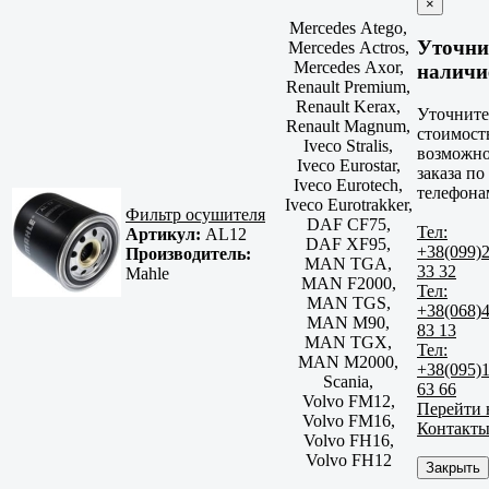
×
Mercedes Atego,
Уточни
Mercedes Actros,
Mercedes Axor,
наличи
Renault Premium,
Renault Kerax,
Уточните
Renault Magnum,
стоимост
Iveco Stralis,
возможно
Iveco Eurostar,
заказа по
Iveco Eurotech,
телефона
Iveco Eurotrakker,
Фильтр осушителя
DAF CF75,
Тел:
Артикул:
AL12
DAF XF95,
+38(099)
Производитель:
MAN TGA,
33 32
Mahle
MAN F2000,
Тел:
MAN TGS,
+38(068)
MAN M90,
83 13
MAN TGX,
Тел:
MAN M2000,
+38(095)
Scania,
63 66
Volvo FM12,
Перейти 
Volvo FM16,
Контакт
Volvo FH16,
Volvo FH12
Закрыть