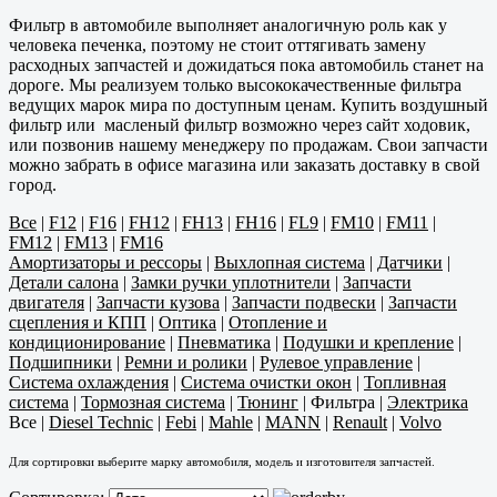
Фильтр в автомобиле выполняет аналогичную роль как у
человека печенка, поэтому не стоит оттягивать замену
расходных запчастей и дожидаться пока автомобиль станет на
дороге. Мы реализуем только высококачественные фильтра
ведущих марок мира по доступным ценам. Купить воздушный
фильтр или масленый фильтр возможно через сайт ходовик,
или позвонив нашему менеджеру по продажам. Свои запчасти
можно забрать в офисе магазина или заказать доставку в свой
город.
Все
|
F12
|
F16
|
FH12
|
FH13
|
FH16
|
FL9
|
FM10
|
FM11
|
FM12
|
FM13
|
FM16
Амортизаторы и рессоры
|
Выхлопная система
|
Датчики
|
Детали салона
|
Замки ручки уплотнители
|
Запчасти
двигателя
|
Запчасти кузова
|
Запчасти подвески
|
Запчасти
сцепления и КПП
|
Оптика
|
Отопление и
кондиционирование
|
Пневматика
|
Подушки и крепление
|
Подшипники
|
Ремни и ролики
|
Рулевое управление
|
Система охлаждения
|
Система очистки окон
|
Топливная
система
|
Тормозная система
|
Тюнинг
|
Фильтра
|
Электрика
Все
|
Diesel Technic
|
Febi
|
Mahle
|
MANN
|
Renault
|
Volvo
Для сортировки выберите марку автомобиля, модель и изготовителя запчастей.