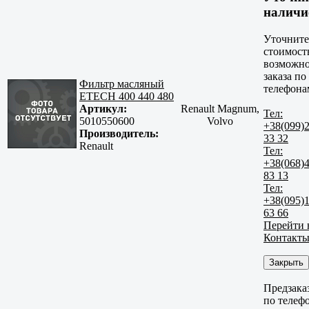
наличи
Уточните
стоимост
возможно
заказа по
Фильтр масляный
телефона
ETECH 400 440 480
Артикул:
Renault Magnum,
Тел:
5010550600
Volvo
+38(099)
Производитель:
33 32
Renault
Тел:
+38(068)
83 13
Тел:
+38(095)
63 66
Перейти 
Контакт
Закрыть
Предзака
по телеф