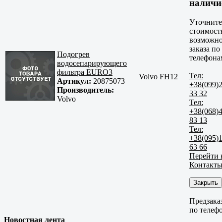
наличи
Уточните
стоимост
возможно
заказа по
Подогрев
телефона
водосепарирующего
фильтра EURO3
Тел:
Volvo FH12
Артикул:
20875073
+38(099)
Производитель:
33 32
Volvo
Тел:
+38(068)
83 13
Тел:
+38(095)
63 66
Перейти 
Контакт
Закрыть
Предзака
по телеф
Новостная лента