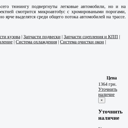
всего тюнингу подвергнуты легковые автомобили, но и на
ффектней смотрится микроавтобус с хромироваными порогами,
но ярче выделятся среди общего потока автомобилей на трассе.
сти кузова
|
Запчасти подвески
|
Запчасти сцепления и КПП
|
вление
|
Система охлаждения
|
Система очистки окон
|
Цена
1364 грн.
Уточнить
наличие
×
Уточнить
наличие