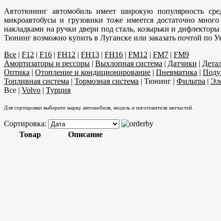
Автотюнинг автомобиль имеет широкую популярность сред
микроавтобусы и грузовики тоже имеется достаточно мног
накладками на ручки двери под сталь, козырьки и дифлекторы 
Тюнинг возможно купить в Луганске или заказать почтой по У
Все
|
F12
|
F16
|
FH12
|
FH13
|
FH16
|
FM12
|
FM7
|
FM9
Амортизаторы и рессоры
|
Выхлопная система
|
Датчики
|
Дета
Оптика
|
Отопление и кондиционирование
|
Пневматика
|
Поду
Топливная система
|
Тормозная система
|
Тюнинг
|
Фильтра
|
Эл
Все
|
Volvo
|
Турция
Для сортировки выберите марку автомобиля, модель и изготовителя запчастей.
Сортировка:
Товар
Описание