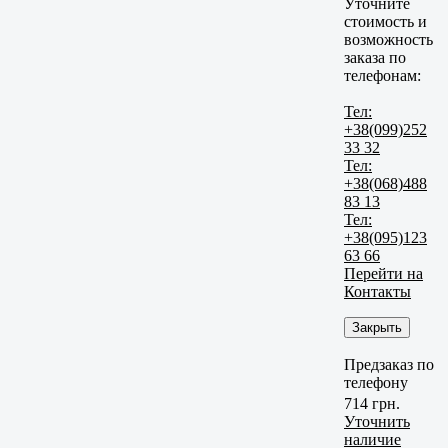
Уточните
стоимость и
возможность
заказа по
телефонам:
Тел:
+38(099)252
33 32
Тел:
+38(068)488
83 13
Тел:
+38(095)123
63 66
Перейти на
Контакты
Закрыть
Предзаказ по
телефону
714 грн.
Уточнить
наличие