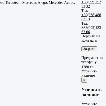
+38(099)252
 Iveco Turbotech, Mercedes Atego, Mercedes Actros,
33 32
Тел:
+38(068)488
83 13
Тел:
+38(095)123
63 66
Перейти на
Контакты
Закрыть
Предзаказ по
телефону
1280 грн.
Уточнить
наличие
×
Уточнить
наличие
Уточните