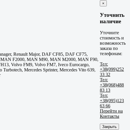
×
Уточнить
наличие
Уточните
стоимость и
возможность
заказа по
телефонам:
Manager, Renault Major, DAF CF85, DAF CF75,
 MAN F2000, MAN M90, MAN M2000, MAN F90,
Тел:
13, Volvo FM9, Volvo FM7, Iveco Eurocargo,
+38(099)252
eco Turbotech, Mercedes Sprinter, Mercedes Vito 639,
33 32
r
Тел:
+38(068)488
83 13
Тел:
+38(095)123
63 66
Перейти на
Контакты
Закрыть