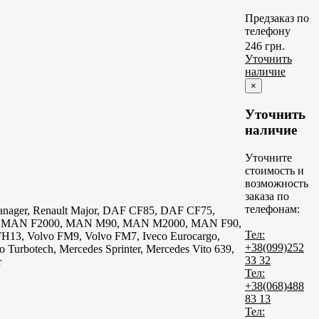
Предзаказ по
телефону
246 грн.
Уточнить
наличие
×
Уточнить
наличие
Уточните
стоимость и
возможность
заказа по
телефонам:
Manager, Renault Major, DAF CF85, DAF CF75,
 MAN F2000, MAN M90, MAN M2000, MAN F90,
Тел:
13, Volvo FM9, Volvo FM7, Iveco Eurocargo,
+38(099)252
eco Turbotech, Mercedes Sprinter, Mercedes Vito 639,
33 32
r
Тел:
+38(068)488
83 13
Тел: