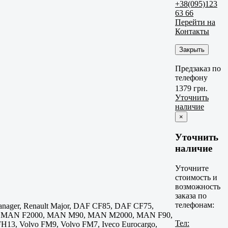
+38(095)123
63 66
Перейти на
Контакты
Закрыть
Предзаказ по
телефону
1379 грн.
Уточнить
наличие
×
Уточнить
наличие
Уточните
стоимость и
возможность
заказа по
телефонам:
Manager, Renault Major, DAF CF85, DAF CF75,
 MAN F2000, MAN M90, MAN M2000, MAN F90,
Тел:
13, Volvo FM9, Volvo FM7, Iveco Eurocargo,