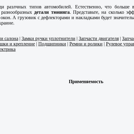
и разлчных типов автомобилей. Естественно, что больше 
о разнообразных
детали тюнинга
. Представьте, на сколько э
окон. А грузовик с дефлекторами и накладками будет значитель
краине.
ли салона
|
Замки ручки уплотнители
|
Запчасти двигателя
|
Запча
шки и крепление
|
Подшипники
|
Ремни и ролики
|
Рулевое упра
ектрика
Применяемость