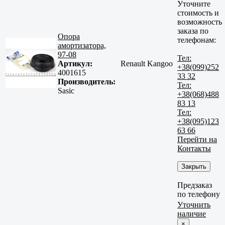
Уточните
стоимость и
возможность
заказа по
Опора
телефонам:
амортизатора,
97-08
Тел:
Артикул:
Renault Kangoo
+38(099)252
4001615
33 32
Производитель:
Тел:
Sasic
+38(068)488
83 13
Тел:
+38(095)123
63 66
Перейти на
Контакты
Закрыть
Предзаказ
по телефону
Уточнить
наличие
×