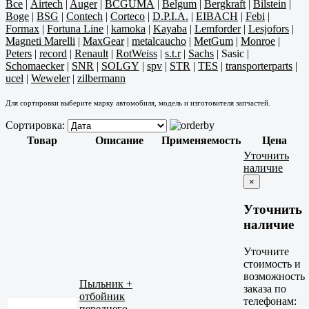
Все
|
Airtech
|
Auger
|
BCGUMA
|
Belgum
|
Bergkraft
|
Bilstein
|
Boge
|
BSG
|
Contech
|
Corteco
|
D.P.I.A.
|
EIBACH
|
Febi
|
Formax
|
Fortuna Line
|
kamoka
|
Kayaba
|
Lemforder
|
Lesjofors
|
Magneti Marelli
|
MaxGear
|
metalcaucho
|
MetGum
|
Monroe
|
Peters
|
record
|
Renault
|
RotWeiss
|
s.t.r
|
Sachs
|
Sasic
|
Schomaecker
|
SNR
|
SOLGY
|
spv
|
STR
|
TES
|
transporterparts
|
ucel
|
Weweler
|
zilbermann
Для сортировки выберите марку автомобиля, модель и изготовителя запчастей.
Сортировка:
Товар
Описание
Применяемость
Цена
Уточнить
наличие
×
Уточнить
наличие
Уточните
стоимость и
возможность
Пыльник +
заказа по
отбойник
телефонам:
переднего