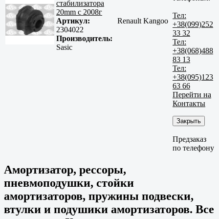
стабилизатора
20mm c 2008г
Тел:
Артикул:
Renault Kangoo
+38(099)252
2304022
33 32
Производитель:
Тел:
Sasic
+38(068)488
83 13
Тел:
+38(095)123
63 66
Перейти на
Контакты
Закрыть
Предзаказ
по телефону
Амортизатор, рессоры,
пневмоподушки, стойки
амортизаторов, пружины подвески,
втулки и подушики амортизаторов. Все