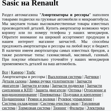
Sasic на Renault
Раздел автомагазина "
Амортизаторы и рессоры
" наполнен
товарами подвески на грузовые автомобили и микроавтобусы.
Мы закупаем только высококачественные товары известных
производителей деталей. Купить амортизатор возможно через
корзину или по номеру телефона у наших менеджеров.
Обратите внимание на широкий ассортимент продукции в
нашем интернет магазине запчастей. Мы способны
предложить амортизаторы и рессоры на любой вкус и бюджет.
В наличии имеем амортизаторы самых известных брендов, а
также различные типы: газомасляный, масляный, газовый.
При покупке обязательно уточняйте у наших менеджеров
применяемость деталей на ваш автомобиль.
Все
|
Kangoo
|
Trafic
Амортизаторы и рессоры
|
Выхлопная система
|
Датчики
|
Детали салона
|
Замки ручки уплотнители
|
Запчасти
двигателя
|
Запчасти кузова
|
Запчасти подвески
|
Запчасти
сцепления и КПП
|
Защита двигателя
|
Оптика
|
Отопление и
кондиционирование
|
Пневматика
|
Подушки и крепление
|
Подшипники
|
Ремни и ролики
|
Рулевое управление
|
Система охлаждения
|
Система очистки окон
|
Топливная
система
|
Тормозная система
|
Тюнинг
|
Фильтра
|
Электрика