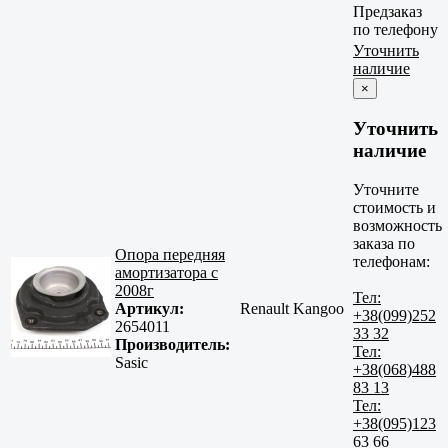
Предзаказ
по телефону
Уточнить
наличие
×
Уточнить
наличие
Уточните
стоимость и
возможность
заказа по
Опора передняя
телефонам:
амортизатора c
2008г
Тел:
Артикул:
Renault Kangoo
+38(099)252
2654011
33 32
Производитель:
Тел:
Sasic
+38(068)488
83 13
Тел:
+38(095)123
63 66