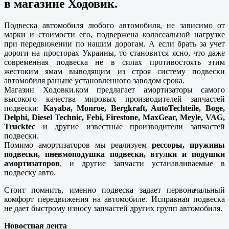
в магазине Ходовик.
Подвеска автомобиля любого автомобиля, не зависимо от
марки и стоимости его, подвержена колоссальной нагрузке
при передвижении по нашим дорогам. А если брать за учет
дороги на просторах Украины, то становится ясно, что даже
современная подвеска не в силах противостоять этим
жестоким ямам выводящим из строя систему подвески
автомобиля раньше установленного заводом срока.
Магазин Ходовки.ком предлагает амортизаторы самого
высокого качества мировых производителей запчастей
подвески:
Kayaba, Monroe, Bergkraft, AutoTechteile, Boge,
Delphi, Diesel Technic, Febi, Firestone, MaxGear, Meyle, VAG,
Trucktec
и другие известные производители запчастей
подвески.
Помимо амортизаторов мы реализуем
рессоры, пружины
подвески, пневмоподушка подвески, втулки и подушки
амортизаторов
, и другие запчасти устанавливаемые в
подвеску авто.
Стоит помнить, именно подвеска задает первоначальный
комфорт передвижения на автомобиле. Исправная подвеска
не дает быстрому износу запчастей других групп автомобиля.
Новостная лента