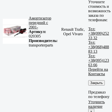
Уточните
стоимость и
возможность
заказа по
Амортизатор
телефонам:
передний с
2001-
Тел:
Renault Trafic,
Артикул:
+38(099)252
Opel Vivaro
020305
33 32
Производитель:
Тел:
transporterparts
+38(068)488
83 13
Тел:
+38(095)123
63 66
Перейти на
Контакты
Закрыть
Предзаказ
по телефону
Уточнить
наличие
×