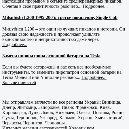
настоящим прорывом в сегменте среднеразмерных пикапов.
Сочетая в себе практичность рабочего...
Подробнее...
Mitsubishi L200 1995-2005: третье поколение, Single Cab
Мицубиси L200 – это один из лучших пикапов в истории. Он
доказал свою надежность и продолжает удивлять
выносливостью и неприхотливостью даже через...
Подробнее...
Замена пиропатрона основной батареи на Tesla
Если вы будете осторожны и вас есть все необходимые
инструменты, то заменить пиропатрон основной батареи на
Тесла Модел 3 или Y вполне реально....
Подробнее...
Больше новостей
Мы отправляем запчасти во все регионы Украны: Винница,
Днепр, Житомир, Запорожье, Ивано-Франковск, Киев,
Кировоград, Луцк, Львов, Николаев, Одесса, Полтава, Ровно,
Сумы, Тернополь, Ужгород, Харьков, Херсон, Хмельницкий,
Черкассы, Чернигов, Черновцы.
Интернет магазин автозапчастей Ходовик.ком