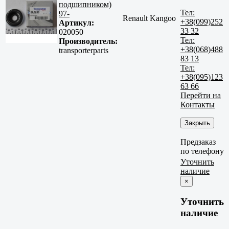
подшипником)
Тел:
97-
Renault Kangoo
+38(099)252
Артикул:
33 32
020050
Тел:
Производитель:
+38(068)488
transporterparts
83 13
Тел:
+38(095)123
63 66
Перейти на
Контакты
Закрыть
Предзаказ
по телефону
Уточнить
наличие
×
Уточнить
наличие