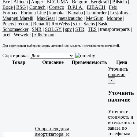
Все
|
Airtech
|
Auger
|
BCGUMA
|
Belgum
|
Bergkraft
|
Bilstein
|
Boge
|
BSG
|
Contech
|
Corteco
|
D.P.I.A.
|
EIBACH
|
Febi
|
Formax
|
Fortuna Line
|
kamoka
|
Kayaba
|
Lemforder
|
Lesjofors
|
Magneti Marelli
|
MaxGear
|
metalcaucho
|
MetGum
|
Monroe
|
Peters
|
record
|
Renault
|
RotWeiss
|
s.t.r
|
Sachs
|
Sasic
|
Schomaecker
|
SNR
|
SOLGY
|
spv
|
STR
|
TES
|
transporterparts
|
ucel
|
Weweler
|
zilbermann
Для сортировки выберите марку автомобиля, модель и изготовителя запчастей.
Сортировка:
Товар
Описание
Применяемость
Цена
Уточнить
наличие
×
Уточнить
наличие
Уточните
стоимость и
возможность
заказа по
Опора передняя
телефонам:
амортизатора, (с