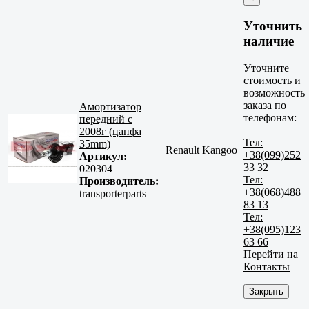
Уточнить
наличие
Уточните
стоимость и
возможность
заказа по
Амортизатор
телефонам:
передний c
2008г (цапфа
Тел:
35mm)
Renault Kangoo
+38(099)252
Артикул:
33 32
020304
Тел:
Производитель:
+38(068)488
transporterparts
83 13
Тел:
+38(095)123
63 66
Перейти на
Контакты
Закрыть