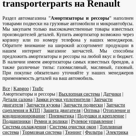
transporterparts на Renault
Раздел автомагазина "
Амортизаторы и рессоры
" наполнен
товарами подвески на грузовые автомобили и микроавтобусы.
Мы закупаем только высококачественные товары известных
производителей деталей. Купить амортизатор возможно через
корзину или по номеру телефона у наших менеджеров.
Обратите внимание на широкий ассортимент продукции в
нашем интернет магазине запчастей. Мы способны
предложить амортизаторы и рессоры на любой вкус и бюджет.
В наличии имеем амортизаторы самых известных брендов, а
также различные типы: газомасляный, масляный, газовый.
При покупке обязательно уточняйте у наших менеджеров
применяемость деталей на ваш автомобиль.
Все
|
Kangoo
|
Trafic
Амортизаторы и рессоры
|
Выхлопная система
|
Датчики
|
Детали салона
|
Замки ручки уплотнители
|
Запчасти
двигателя
|
Запчасти кузова
|
Запчасти подвески
|
Запчасти
сцепления и КПП
|
Защита двигателя
|
Оптика
|
Отопление и
кондиционирование
|
Пневматика
|
Подушки и крепление
|
Подшипники
|
Ремни и ролики
|
Рулевое управление
|
Система охлаждения
|
Система очистки окон
|
Топливная
система
|
Тормозная система
|
Тюнинг
|
Фильтра
|
Электрика