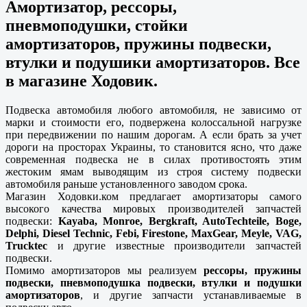
Амортизатор, рессоры,
пневмоподушки, стойки
амортизаторов, пружины подвески,
втулки и подушики амортизаторов. Все
в магазине Ходовик.
Подвеска автомобиля любого автомобиля, не зависимо от
марки и стоимости его, подвержена колоссальной нагрузке
при передвижении по нашим дорогам. А если брать за учет
дороги на просторах Украины, то становится ясно, что даже
современная подвеска не в силах противостоять этим
жестоким ямам выводящим из строя систему подвески
автомобиля раньше установленного заводом срока.
Магазин Ходовки.ком предлагает амортизаторы самого
высокого качества мировых производителей запчастей
подвески:
Kayaba, Monroe, Bergkraft, AutoTechteile, Boge,
Delphi, Diesel Technic, Febi, Firestone, MaxGear, Meyle, VAG,
Trucktec
и другие известные производители запчастей
подвески.
Помимо амортизаторов мы реализуем
рессоры, пружины
подвески, пневмоподушка подвески, втулки и подушки
амортизаторов
, и другие запчасти устанавливаемые в