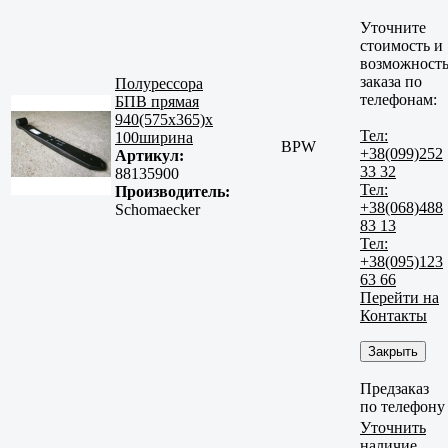
Уточните
стоимость и
возможност
заказа по
Полурессора
телефонам:
БПВ прямая
940(575x365)x
Тел:
100ширина
BPW
+38(099)252
Артикул:
33 32
88135900
Тел:
Производитель:
+38(068)488
Schomaecker
83 13
Тел:
+38(095)123
63 66
Перейти на
Контакты
Закрыть
Предзаказ
по телефону
Уточнить
наличие