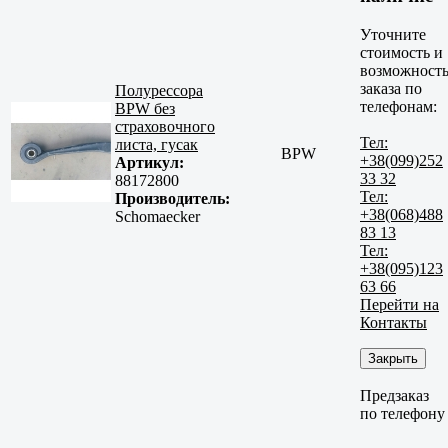
Уточните
стоимость и
возможност
заказа по
Полурессора
телефонам:
BPW без
страховочного
Тел:
листа, гусак
BPW
+38(099)252
Артикул:
33 32
88172800
Тел:
Производитель:
+38(068)488
Schomaecker
83 13
Тел:
+38(095)123
63 66
Перейти на
Контакты
Закрыть
Предзаказ
по телефону