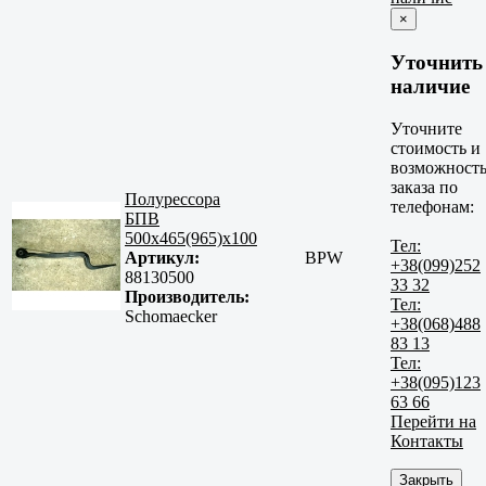
×
Уточнить
наличие
Уточните
стоимость и
возможност
заказа по
Полурессора
телефонам:
БПВ
500x465(965)x100
Тел:
Артикул:
BPW
+38(099)252
88130500
33 32
Производитель:
Тел:
Schomaecker
+38(068)488
83 13
Тел:
+38(095)123
63 66
Перейти на
Контакты
Закрыть