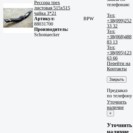
Рессора трех
телефонам:
листовая 515х515
чайка 3*21
Тел:
Артикул:
BPW
+38(099)252
88031700
33 32
Производитель:
Тел:
Schomaecker
+38(068)488
83 13
Тел:
+38(095)123
63 66
Перейти на
Контакты
Закрыть
Предзаказ
по телефону
Уточнить
наличие
×
Уточнить
наличие