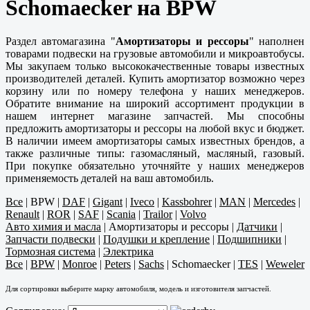
Schomaecker на BPW
Раздел автомагазина "
Амортизаторы и рессоры
" наполнен
товарами подвески на грузовые автомобили и микроавтобусы.
Мы закупаем только высококачественные товары известных
производителей деталей. Купить амортизатор возможно через
корзину или по номеру телефона у наших менеджеров.
Обратите внимание на широкий ассортимент продукции в
нашем интернет магазине запчастей. Мы способны
предложить амортизаторы и рессоры на любой вкус и бюджет.
В наличии имеем амортизаторы самых известных брендов, а
также различные типы: газомасляный, масляный, газовый.
При покупке обязательно уточняйте у наших менеджеров
применяемость деталей на ваш автомобиль.
Все
|
BPW
|
DAF
|
Gigant
|
Iveco
|
Kassbohrer
|
MAN
|
Mercedes
|
Renault
|
ROR
|
SAF
|
Scania
|
Trailor
|
Volvo
Авто химия и масла
|
Амортизаторы и рессоры
|
Датчики
|
Запчасти подвески
|
Подушки и крепление
|
Подшипники
|
Тормозная система
|
Электрика
Все
|
BPW
|
Monroe
|
Peters
|
Sachs
|
Schomaecker
|
TES
|
Weweler
Для сортировки выберите марку автомобиля, модель и изготовителя запчастей.