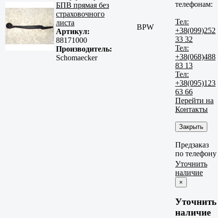
телефонам:
БПВ прямая без
страховочного
Тел:
листа
BPW
+38(099)252
Артикул:
33 32
88171000
Тел:
Производитель:
+38(068)488
Schomaecker
83 13
Тел:
+38(095)123
63 66
Перейти на
Контакты
Закрыть
Предзаказ
по телефону
Уточнить
наличие
×
Уточнить
наличие