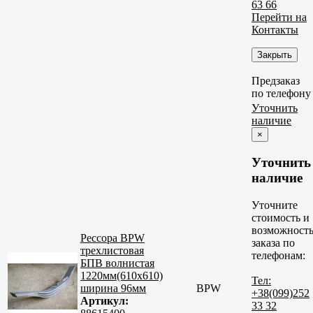
63 66
Перейти на
Контакты
Закрыть
Предзаказ
по телефону
Уточнить
наличие
×
Уточнить
наличие
Уточните
стоимость и
возможност
Рессора BPW
заказа по
трехлистовая
телефонам:
БПВ волнистая
1220мм(610х610)
Тел:
ширина 96мм
BPW
+38(099)252
Артикул:
33 32