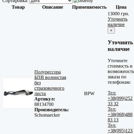
Сортировка:
Товар
Описание
Применяемость
Цена
13000 грн.
Уточнить
наличие
×
Уточнить
наличие
Уточните
стоимость и
возможност
Полурессора
заказа по
БПВ волнистая
телефонам:
без
страховочного
Тел:
листа
BPW
+38(099)252
Артикул:
33 32
88134700
Тел:
Производитель:
+38(068)488
Schomaecker
83 13
Тел:
+38(095)123