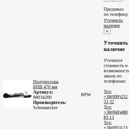
Предзаказ
по телефону
Уточнить
наличие
×
Уточнить
наличие
Уточните
стоимость и
возможност
заказа по
телефонам:
Полурессора
БПВ 470 мм
Тел:
Артикул:
BPW
+38(099)252
88034200
33 32
Производитель:
Тел:
Schomaecker
+38(068)488
83 13
Тел:
+38(095)123