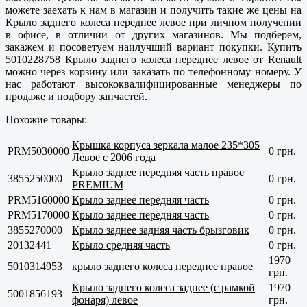
можете заехать к нам в магазин и получить такие же цены на
Крыло заднего колеса переднее левое при личном получении
в офисе, в отличии от других магазинов. Мы подберем,
закажем и посоветуем наилучший вариант покупки. Купить
5010228758 Крыло заднего колеса переднее левое от Renault
можно через корзину или заказать по телефонному номеру. У
нас работают высококвалифицированные менеджеры по
продаже и подбору запчастей.
Похожие товары:
Крышка корпуса зеркала малое 235*305
PRM5030000
0 грн.
Левое с 2006 года
Крыло заднее передняя часть правое
3855250000
0 грн.
PREMIUM
PRM5160000
Крыло заднее передняя часть
0 грн.
PRM5170000
Крыло заднее передняя часть
0 грн.
3855270000
Крыло заднее задняя часть брызговик
0 грн.
20132441
Крыло средняя часть
0 грн.
1970
5010314953
крыло заднего колеса переднее правое
грн.
Крыло заднего колеса заднее (с рамкой
1970
5001856193
фонаря) левое
грн.