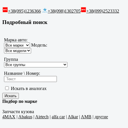
+38(095)1236366
+38(098)1302705
+38(099)2523332
Подробный поиск
Марка авто:
Модель:
Группа
Название \ Номер:
Искать в аналогах
Подбор по марке
Запчасти кузова
4MAX
|
Abakus
|
Airtech
|
alfa car
|
Alkar
|
AMB
|
другие