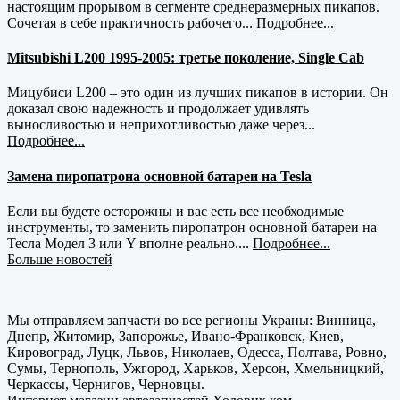
настоящим прорывом в сегменте среднеразмерных пикапов.
Сочетая в себе практичность рабочего...
Подробнее...
Mitsubishi L200 1995-2005: третье поколение, Single Cab
Мицубиси L200 – это один из лучших пикапов в истории. Он
доказал свою надежность и продолжает удивлять
выносливостью и неприхотливостью даже через...
Подробнее...
Замена пиропатрона основной батареи на Tesla
Если вы будете осторожны и вас есть все необходимые
инструменты, то заменить пиропатрон основной батареи на
Тесла Модел 3 или Y вполне реально....
Подробнее...
Больше новостей
Мы отправляем запчасти во все регионы Украны: Винница,
Днепр, Житомир, Запорожье, Ивано-Франковск, Киев,
Кировоград, Луцк, Львов, Николаев, Одесса, Полтава, Ровно,
Сумы, Тернополь, Ужгород, Харьков, Херсон, Хмельницкий,
Черкассы, Чернигов, Черновцы.