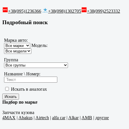
+38(095)1236366
+38(098)1302705
+38(099)2523332
Подробный поиск
Марка авто:
Модель:
Группа
Название \ Номер:
Искать в аналогах
Подбор по марке
Запчасти кузова
4MAX
|
Abakus
|
Airtech
|
alfa car
|
Alkar
|
AMB
|
другие