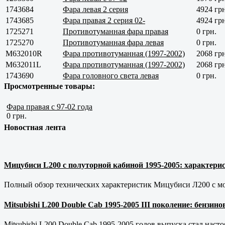
1743684
Фара левая 2 серия
4924 грн
1743685
Фара правая 2 серия 02-
4924 грн
1725271
Противотуманная фара правая
0 грн.
1725270
Противотуманная фара левая
0 грн.
M632010R
Фара противотуманная (1997-2002)
2068 грн
M632011L
Фара противотуманная (1997-2002)
2068 грн
1743690
Фара головного света левая
0 грн.
Просмотренные товары:
Фара правая с 97-02 года
0 грн.
Новостная лента
Мицубиси L200 с полуторной кабиной 1995-2005: характерис
Полный обзор технических характеристик Мицубиси Л200 с мот
Mitsubishi L200 Double Cab 1995-2005 III поколение: бензи
Mitsubishi L200 Double Cab 1995-2005 годов выпуска стал наст