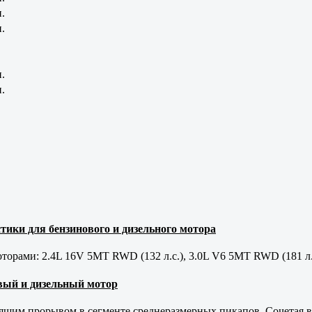
.
.
.
.
тики для бензинового и дизельного мотора
орами: 2.4L 16V 5MT RWD (132 л.с.), 3.0L V6 5MT RWD (181 л.
новый и дизельный мотор
оящим прорывом в сегменте среднеразмерных пикапов. Сочетая в 