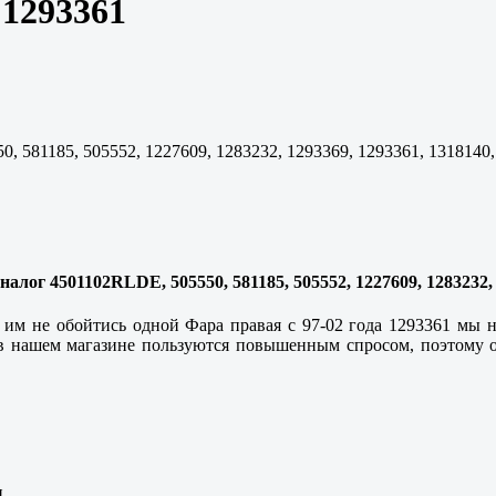
 1293361
, 581185, 505552, 1227609, 1283232, 1293369, 1293361, 1318140
алог 4501102RLDE, 505550, 581185, 505552, 1227609, 1283232, 
и им не обойтись одной Фара правая с 97-02 года 1293361 мы 
 в нашем магазине пользуются повышенным спросом, поэтому об
.