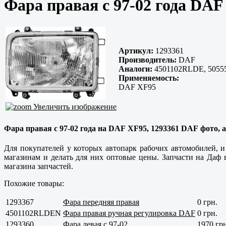
Фара правая с 97-02 года DAF
Артикул:
1293361
Производитель:
DAF
Аналоги:
4501102RLDE, 505550
Применяемость:
DAF XF95
Увеличить изображение
Фара правая с 97-02 года на DAF XF95, 1293361 DAF фото, ан
Для покупателей у которых автопарк рабочих автомобилей, 
магазинам и делать для них оптовые цены. Запчасти на Даф
магазина запчастей.
Похожие товары:
1293367
Фара передняя правая
0 грн.
4501102RLDEN
Фара правая ручная регулировка DAF
0 грн.
1293360
Фара левая с 97-02
1970 грн