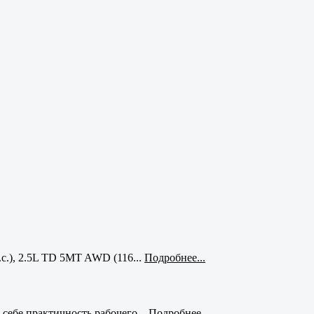
с.), 2.5L TD 5MT AWD (116...
Подробнее...
себе практичность рабочего...
Подробнее...