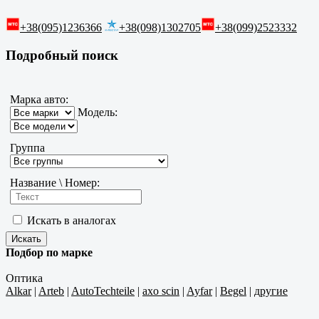
+38(095)1236366
+38(098)1302705
+38(099)2523332
Подробный поиск
Марка авто:
Модель:
Группа
Название \ Номер:
Искать в аналогах
Подбор по марке
Оптика
Alkar
|
Arteb
|
AutoTechteile
|
axo scin
|
Ayfar
|
Begel
|
другие