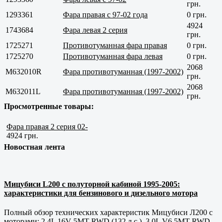
грн.
1293361
Фара правая с 97-02 года
0 грн.
4924
1743684
Фара левая 2 серия
грн.
1725271
Противотуманная фара правая
0 грн.
1725270
Противотуманная фара левая
0 грн.
2068
M632010R
Фара противотуманная (1997-2002)
грн.
2068
M632011L
Фара противотуманная (1997-2002)
грн.
Просмотренные товары:
Фара правая 2 серия 02-
4924 грн.
Новостная лента
Мицубиси L200 с полуторной кабиной 1995-2005:
характеристики для бензинового и дизельного мотора
Полный обзор технических характеристик Мицубиси Л200 с
моторами: 2.4L 16V 5MT RWD (132 л.с.), 3.0L V6 5MT RWD