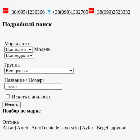
+38(095)1236366
+38(098)1302705
+38(099)2523332
Подробный поиск
Марка авто:
Модель:
Группа
Название \ Номер:
Искать в аналогах
Подбор по марке
Оптика
Alkar
|
Arteb
|
AutoTechteile
|
axo scin
|
Ayfar
|
Begel
|
другие