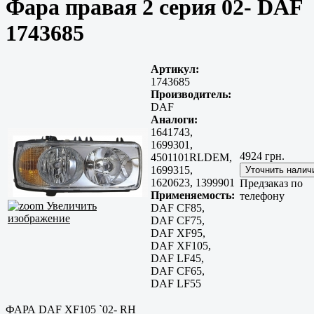
Фара правая 2 серия 02- DAF
1743685
Артикул:
1743685
Производитель:
DAF
Аналоги:
1641743,
1699301,
4924 грн.
4501101RLDEM,
1699315,
1620623, 1399901
Предзаказ по
Применяемость:
телефону
Увеличить
DAF CF85,
изображение
DAF CF75,
DAF XF95,
DAF XF105,
DAF LF45,
DAF CF65,
DAF LF55
ФАРА DAF XF105 `02- RH