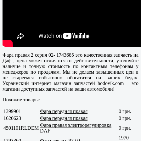
Фара правая 2 серия 02- 1743685 это качественная запчасть на
Даф , цена может отличатся от действительности, уточняйте
наличие и точную стоимость по контактным телефонам у
менеджеров по продажам. Мы не делаем завышенных цен и
не стареемся избыточно обогатится на ваших бедах.
Украинский интернет магазин запчастей hodovik.com – это
магазин доступных запчастей на ваши автомобили!
Похожие товары:
1399901
Фара передняя правая
0 грн.
1620623
Фара передняя правая
0 грн.
Фара правая электрорегулировка
4501101RLDEM
0 грн.
DAF
1970
1293360
Фара левая с 97-02