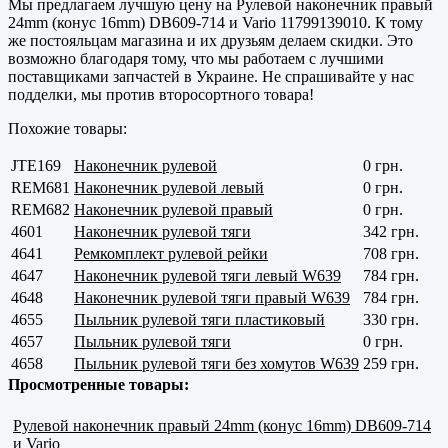
Мы предлагаем лучшую цену на Рулевой наконечник правый
24mm (конус 16mm) DB609-714 и Vario 11799139010. К тому
же постояльцам магазина и их друзьям делаем скидки. Это
возможно благодаря тому, что мы работаем с лучшими
поставщиками запчастей в Украине. Не спрашивайте у нас
подделки, мы против второсортного товара!
Похожие товары:
JTE169
Наконечник рулевой
0 грн.
REM681
Наконечник рулевой левый
0 грн.
REM682
Наконечник рулевой правый
0 грн.
4601
Наконечник рулевой тяги
342 грн.
4641
Ремкомплект рулевой рейки
708 грн.
4647
Наконечник рулевой тяги левый W639
784 грн.
4648
Наконечник рулевой тяги правый W639
784 грн.
4655
Пыльник рулевой тяги пластиковый
330 грн.
4657
Пыльник рулевой тяги
0 грн.
4658
Пыльник рулевой тяги без хомутов W639
259 грн.
Просмотренные товары:
Рулевой наконечник правый 24mm (конус 16mm) DB609-714
и Vario