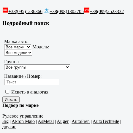
+38(095)1236366
+38(098)1302705
+38(099)2523332
Подробный поиск
Марка авто:
Модель:
Группа
Название \ Номер:
Искать в аналогах
Подбор по марке
Рулевое управление
3rg
|
Akron Malo
|
AsMetal
|
Auger
|
AutoFren
|
AutoTechteile
|
другие