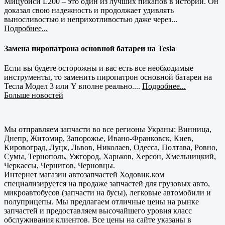
Мицубиси L200 – это один из лучших пикапов в истории. Он
доказал свою надежность и продолжает удивлять
выносливостью и неприхотливостью даже через...
Подробнее...
Замена пиропатрона основной батареи на Tesla
Если вы будете осторожны и вас есть все необходимые
инструменты, то заменить пиропатрон основной батареи на
Тесла Модел 3 или Y вполне реально....
Подробнее...
Больше новостей
Мы отправляем запчасти во все регионы Украны: Винница,
Днепр, Житомир, Запорожье, Ивано-Франковск, Киев,
Кировоград, Луцк, Львов, Николаев, Одесса, Полтава, Ровно,
Сумы, Тернополь, Ужгород, Харьков, Херсон, Хмельницкий,
Черкассы, Чернигов, Черновцы.
Интернет магазин автозапчастей Ходовик.ком
специализируется на продаже запчастей для грузовых авто,
микроавтобусов (запчасти на бусы), легковые автомобили и
полуприцепы. Мы предлагаем отличные цены на рынке
запчастей и предоставляем высочайшего уровня класс
обслуживания клиентов. Все цены на сайте указаны в