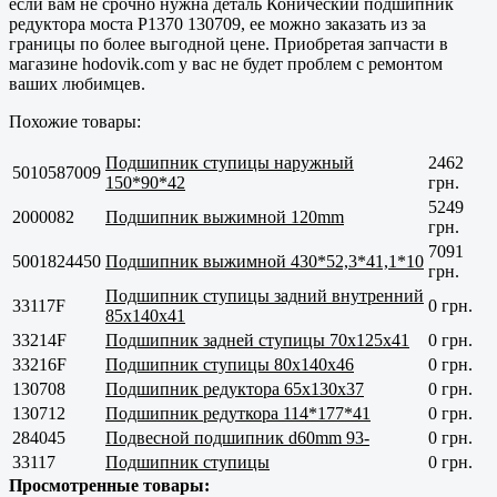
если вам не срочно нужна деталь Конический подшипник
редуктора моста P1370 130709, ее можно заказать из за
границы по более выгодной цене. Приобретая запчасти в
магазине hodovik.com у вас не будет проблем с ремонтом
ваших любимцев.
Похожие товары:
Подшипник ступицы наружный
2462
5010587009
150*90*42
грн.
5249
2000082
Подшипник выжимной 120mm
грн.
7091
5001824450
Подшипник выжимной 430*52,3*41,1*10
грн.
Подшипник ступицы задний внутренний
33117F
0 грн.
85x140x41
33214F
Подшипник задней ступицы 70х125х41
0 грн.
33216F
Подшипник ступицы 80x140x46
0 грн.
130708
Подшипник редуктора 65x130x37
0 грн.
130712
Подшипник редуткора 114*177*41
0 грн.
284045
Подвесной подшипник d60mm 93-
0 грн.
33117
Подшипник ступицы
0 грн.
Просмотренные товары: