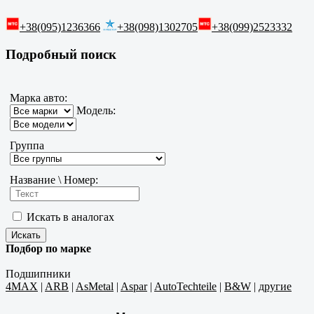
+38(095)1236366
+38(098)1302705
+38(099)2523332
Подробный поиск
Марка авто:
Модель:
Группа
Название \ Номер:
Искать в аналогах
Подбор по марке
Подшипники
4MAX
|
ARB
|
AsMetal
|
Aspar
|
AutoTechteile
|
B&W
|
другие