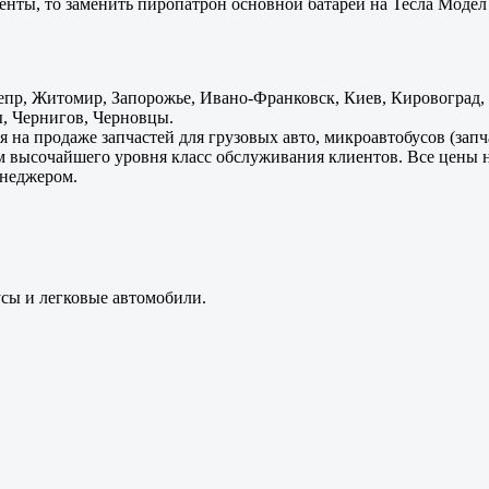
енты, то заменить пиропатрон основной батареи на Тесла Модел 
пр, Житомир, Запорожье, Ивано-Франковск, Киев, Кировоград, Л
, Чернигов, Черновцы.
 на продаже запчастей для грузовых авто, микроавтобусов (зап
м высочайшего уровня класс обслуживания клиентов. Все цены 
енеджером.
усы и легковые автомобили.