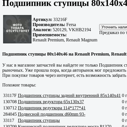
Подшипник ступицы 80x140x46
Артикул:
33216F
Производитель:
Fersa
Аналоги:
520129, VKHB2194
Предзаказ по 
Применяемость:
Renault Premium, Renault Magnum
Подшипник ступицы 80x140x46 на Renault Premium, Renault
У нас в магазине запчастей вы найдете не только Подшипник 
рыночных. Уже прошла пора, когда авторынок мог предложить
При покупке товаров через интернет, есть возможность забрать
Похожие товары:
33117F
Подшипник ступицы задний внутренний 85x140x41
0 
130708
Подшипник редуктора 65x130x37
0 
130712
Подшипник редуткора 114*177*41
0 
284045
Подвесной подшипник d60mm 93-
0 
33117
Подшипник ступицы
0 
130709
Конический подшипник редуктора моста P1370
0 