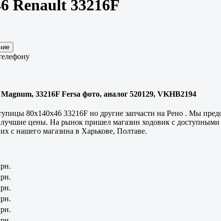
 Renault 33216F
телефону
 Magnum, 33216F Fersa фото, аналог 520129, VKHB2194
ступицы 80x140x46 33216F но другие запчасти на Рено . Мы пре
 лучшие цены. На рынок пришел магазин ходовик с доступными
 их с нашего магазина в
Харькове, Полтаве
.
грн.
грн.
грн.
грн.
грн.
грн.