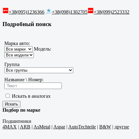
+38(095)1236366
+38(098)1302705
+38(099)2523332
Подробный поиск
Марка авто:
Модель:
Группа
Название \ Номер:
Искать в аналогах
Подбор по марке
Подшипники
4MAX
|
ARB
|
AsMetal
|
Aspar
|
AutoTechteile
|
B&W
|
другие