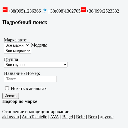
+38(095)1236366
+38(098)1302705
+38(099)2523332
Подробный поиск
Марка авто:
Модель:
Группа
Название \ Номер:
Искать в аналогах
Подбор по марке
Отопление и кондиционирование
akkussan
|
AutoTechteile
|
AVA
|
Begel
|
Behr
|
Beru
|
другие