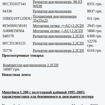
Радиатор кондиционера, 96-03
8FC351037341
8351 грн.
W638
94336
Радиатор кондиционера
8937 грн.
Подшипник кондиционера
35BD219T12DDU
611 грн.
35x55x22
8EW009158181
Моторчик печки, (+AC) 2.2CDI
2945 грн.
A0008358304
Моторчик печки, (-AC) 2.2CDI
5806 грн.
940178
Радиатор кондиционера 2.2CDI
6308 грн.
12276
8FC351301121
Радиатор кондиционера 2.2CDI
грн.
35776
Радиатор кондиционера 2.2CDI
6116 грн.
Просмотренные товары:
Компрессор кондиционера 2.2CDI
16087 грн.
Новостная лента
Мицубиси L200 с полуторной кабиной 1995-2005:
характеристики для бензинового и дизельного мотора