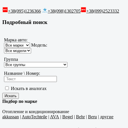
+38(095)1236366
+38(098)1302705
+38(099)2523332
Подробный поиск
Марка авто:
Модель:
Группа
Название \ Номер:
Искать в аналогах
Подбор по марке
Отопление и кондиционирование
akkussan
|
AutoTechteile
|
AVA
|
Begel
|
Behr
|
Beru
|
другие