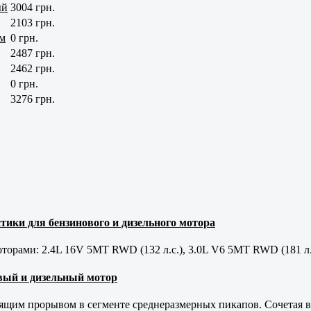
ый
3004 грн.
2103 грн.
ом
0 грн.
2487 грн.
2462 грн.
0 грн.
3276 грн.
тики для бензинового и дизельного мотора
орами: 2.4L 16V 5MT RWD (132 л.с.), 3.0L V6 5MT RWD (181 л.
новый и дизельный мотор
оящим прорывом в сегменте среднеразмерных пикапов. Сочетая в 