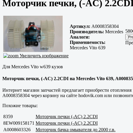
Моторчик печки, (-AC) 2.2CDI
Артикул:
A0008358304
580
Производитель:
Mercedes
Аналоги:
Применяемость:
Пре
Mercedes Vito 639
Увеличить изображение
Для Mercedes Vito w639 кузов
Моторчик печки, (-AC) 2.2CDI на Mercedes Vito 639, A000835
Интернет магазин запчастей предлагает приобрести отопления
A0008358304 через корзину на сайте hodovik.com или позвони
Похожие товары:
8359
Моторчик печки (-AC) 2.2CDI
8EW009158171
Моторчик печки (-AC) 2.2CDI
A0008603326
Моторчик бачка омывателя до 2000 г.в.