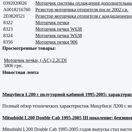
0392020026
Моторчик системы охлаждения дополнительн
A0018216760
Резистор моторчика отопителя после 2002 г.в.
2E0820521
Резистор моторчика отопителя с кондиционер
8322
Моторчик печки
8323
Моторчик печки W638
8324
Моторчик печки W638
8356
Моторчик печки 906
Просмотренные товары:
Моторчик печки, (-AC) 2.2CDI
5806 грн.
Новостная лента
Мицубиси L200 с полуторной кабиной 1995-2005: характерис
Полный обзор технических характеристик Мицубиси Л200 с мот
Mitsubishi L200 Double Cab 1995-2005 III поколение: бензи
Mitsubishi L200 Double Cab 1995-2005 годов выпуска стал наст