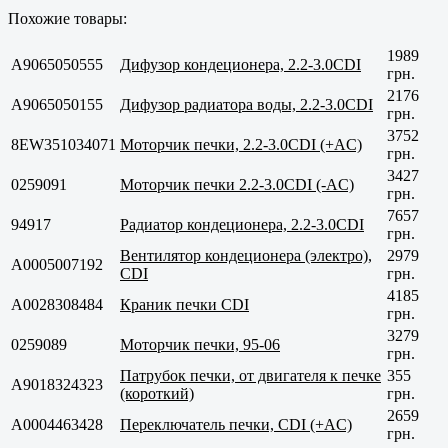
Похожие товары:
1989
A9065050555
Дифузор кондеционера, 2.2-3.0CDI
грн.
2176
A9065050155
Дифузор радиатора воды, 2.2-3.0CDI
грн.
3752
8EW351034071
Моторчик печки, 2.2-3.0CDI (+AC)
грн.
3427
0259091
Моторчик печки 2.2-3.0CDI (-AC)
грн.
7657
94917
Радиатор кондеционера, 2.2-3.0CDI
грн.
Вентилятор кондеционера (электро),
2979
A0005007192
CDI
грн.
4185
A0028308484
Краник печки CDI
грн.
3279
0259089
Моторчик печки, 95-06
грн.
Патрубок печки, от двигателя к печке
355
A9018324323
(короткий)
грн.
2659
A0004463428
Переключатель печки, CDI (+AC)
грн.