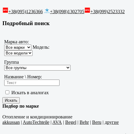
+38(095)1236366
+38(098)1302705
+38(099)2523332
Подробный поиск
Марка авто:
Модель:
Группа
Название \ Номер:
Искать в аналогах
Подбор по марке
Отопление и кондиционирование
akkussan
|
AutoTechteile
|
AVA
|
Begel
|
Behr
|
Beru
|
другие