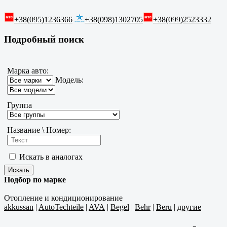
+38(095)1236366
+38(098)1302705
+38(099)2523332
Подробный поиск
Марка авто:
Модель:
Группа
Название \ Номер:
Искать в аналогах
Подбор по марке
Отопление и кондиционирование
akkussan
|
AutoTechteile
|
AVA
|
Begel
|
Behr
|
Beru
|
другие