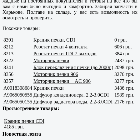
жадные на постоянных покупателей и готовы на все что бы
вам с нами было выгодно и комфортно. Забирая запчасти в
Харькове, Полтаве
на складе, у вас есть возможность их
осмотреть и проверить.
Похожие товары:
8391
Краник печки, CDI
0 грн.
8212
Реостат печки 4 контакта
606 грн.
8213
Реостат печки TDI 7 выходов
384 грн.
8322
Моторчик печки
2487 грн.
8341
Блок переключения печки (до 2000г.)
2098 грн.
8356
Моторчик печки 906
3276 грн.
8357
Моторчик печки + AC 906
3277 грн.
A0018308684
Краник печки
3486 грн.
A9065050555
Дифузор кондеционера, 2.2-3.0CDI
1989 грн.
A9065050155
Дифузор радиатора воды, 2.2-3.0CDI
2176 грн.
Просмотренные товары:
Краник печки CDI
4185 грн.
Новостная лента