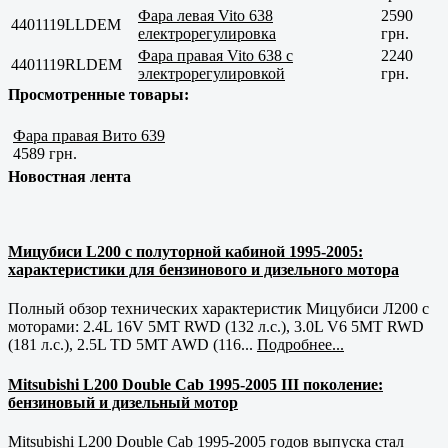
Фара левая Vito 638
2590
4401119LLDEM
електрорегулировка
грн.
Фара правая Vito 638 с
2240
4401119RLDEM
электрорегулировкой
грн.
Просмотренные товары:
Фара правая Вито 639
4589 грн.
Новостная лента
Мицубиси L200 с полуторной кабиной 1995-2005:
характеристики для бензинового и дизельного мотора
Полный обзор технических характеристик Мицубиси Л200 с
моторами: 2.4L 16V 5MT RWD (132 л.с.), 3.0L V6 5MT RWD
(181 л.с.), 2.5L TD 5MT AWD (116...
Подробнее...
Mitsubishi L200 Double Cab 1995-2005 III поколение:
бензиновый и дизельный мотор
Mitsubishi L200 Double Cab 1995-2005 годов выпуска стал