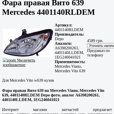
Фара правая Вито 639
Mercedes 4401140RLDEM
Артикул:
4401140RLDEM
Производитель:
Depo
4589 грн.
Аналоги:
A6398200261,
Предзаказ по
4401140LLDEM,
телефону
1EG246041021
Увеличить
Применяемость:
изображение
Mercedes Viano,
Mercedes Vito 639
Для Mercedes Vito w639 кузов
Фара правая Вито 639 на Mercedes Viano, Mercedes Vito
639, 4401140RLDEM Depo фото, аналог A6398200261,
4401140LLDEM, 1EG246041021
Интернет магазин запчастей предлагает