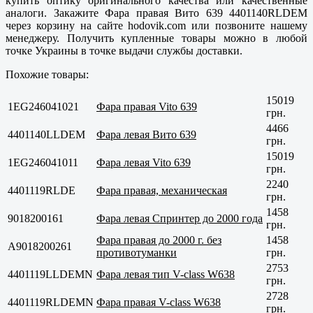
купить оптику оригинального качества или качественные
аналоги. Закажите Фара правая Вито 639 4401140RLDEM
через корзину на сайте hodovik.com или позвоните нашему
менеджеру. Получить купленные товары можно в любой
точке Украины в точке выдачи службы доставки.
Похожие товары:
15019
1EG246041021
Фара правая Vito 639
грн.
4466
4401140LLDEM
Фара левая Вито 639
грн.
15019
1EG246041011
Фара левая Vito 639
грн.
2240
4401119RLDE
Фара правая, механическая
грн.
1458
9018200161
Фара левая Спринтер до 2000 года
грн.
Фара правая до 2000 г. без
1458
A9018200261
противотуманки
грн.
2753
4401119LLDEMN
Фара левая тип V-class W638
грн.
2728
4401119RLDEMN
Фара правая V-class W638
грн.