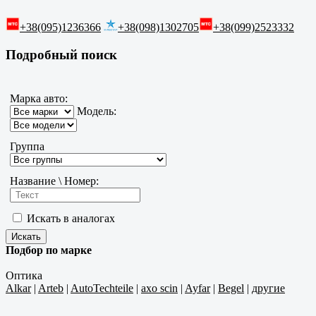
+38(095)1236366
+38(098)1302705
+38(099)2523332
Подробный поиск
Марка авто:
Модель:
Группа
Название \ Номер:
Искать в аналогах
Подбор по марке
Оптика
Alkar
|
Arteb
|
AutoTechteile
|
axo scin
|
Ayfar
|
Begel
|
другие