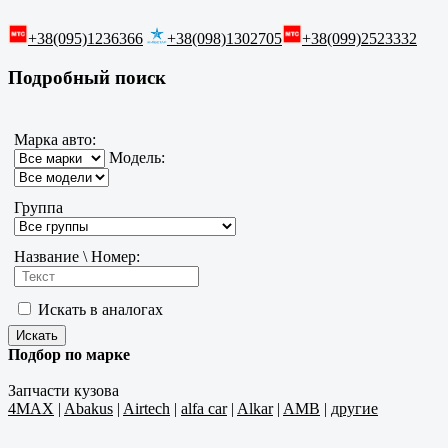
+38(095)1236366
+38(098)1302705
+38(099)2523332
Подробный поиск
Марка авто:
Модель:
Группа
Название \ Номер:
Искать в аналогах
Подбор по марке
Запчасти кузова
4MAX
|
Abakus
|
Airtech
|
alfa car
|
Alkar
|
AMB
|
другие