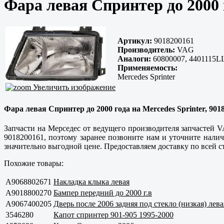
Фара левая Спринтер до 2000 
Артикул:
9018200161
Производитель:
VAG
Аналоги:
60800007, 4401115L
Применяемость:
Mercedes Sprinter
Увеличить изображение
Фара левая Спринтер до 2000 года на Mercedes Sprinter, 90
Запчасти на Мерседес от ведущего производителя запчастей V
9018200161, поэтому заранее позвоните нам и уточните налич
значительно выгодной цене. Предоставляем доставку по всей с
Похожие товары:
A9068802671
Накладка клыка левая
A9018800270
Бампер передний до 2000 г.в
A9067400205
Дверь после 2006 задняя под стекло (низкая) лева
3546280
Капот спринтер 901-905 1995-2000