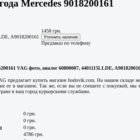
года Mercedes 9018200161
1458 грн.
LDE, A9018200161
Предзаказ по телефону
18200161 VAG фото, аналог 60800007, 4401115LLDE, A90182001
AG предлагает купить магазин hodovik.com. На нашем складе мо
ие ее в магазине. Так же, если вы не спешите с покупкой, мы
тране в ваш город курьерскими службами.
0 грн.
0 грн.
я
0 грн.
4786 грн.