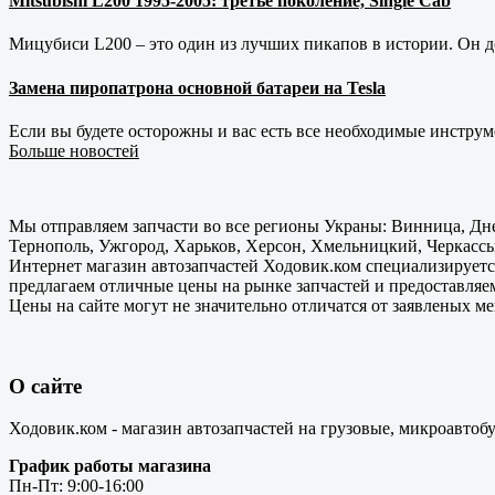
Mitsubishi L200 1995-2005: третье поколение, Single Cab
Мицубиси L200 – это один из лучших пикапов в истории. Он д
Замена пиропатрона основной батареи на Tesla
Если вы будете осторожны и вас есть все необходимые инструм
Больше новостей
Мы отправляем запчасти во все регионы Украны: Винница, Дне
Тернополь, Ужгород, Харьков, Херсон, Хмельницкий, Черкассы
Интернет магазин автозапчастей Ходовик.ком специализируется
предлагаем отличные цены на рынке запчастей и предоставляе
Цены на сайте могут не значительно отличатся от заявленых м
О сайте
Ходовик.ком - магазин автозапчастей на грузовые, микроавтоб
График работы магазина
Пн-Пт: 9:00-16:00