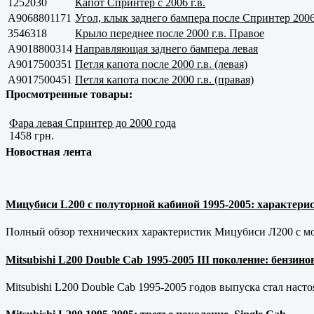
1252030
Капот Спринтер c 2006 г.в.
A9068801171
Угол, клык заднего бампера после Спринтер 2006
3546318
Крыло переднее после 2000 г.в. Правое
A9018800314
Направляющая заднего бампера левая
A9017500351
Петля капота после 2000 г.в. (левая)
A9017500451
Петля капота после 2000 г.в. (правая)
Просмотренные товары:
Фара левая Спринтер до 2000 года
1458 грн.
Новостная лента
Мицубиси L200 с полуторной кабиной 1995-2005: характерис
Полный обзор технических характеристик Мицубиси Л200 с мот
Mitsubishi L200 Double Cab 1995-2005 III поколение: бензи
Mitsubishi L200 Double Cab 1995-2005 годов выпуска стал наст