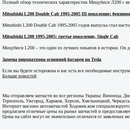
Полный обзор технических характеристик Мицубиси Л200 с мот
Mitsubishi L200 Double Cab 1995-2005 III поколение: бензи
Mitsubishi L200 Double Cab 1995-2005 годов выпуска стал наст
Mitsubishi L200 1995-2005: третье поколение, Single Cab
Мицубиси L200 – это один из лучших пикапов в истории. Он д
Замена пиропатрона основной батареи на Tesla
Если вы будете осторожны и вас есть все необходимые инструм
Больше новостей
Мы отправляем запчасти во все регионы Украны: Винница, Дне
Тернополь, Ужгород, Харьков, Херсон, Хмельницкий, Черкассы
Интернет магазин автозапчастей Ходовик.ком специализируется
предлагаем отличные цены на рынке запчастей и предоставляе
Цены на сайте могут не значительно отличатся от заявленых м