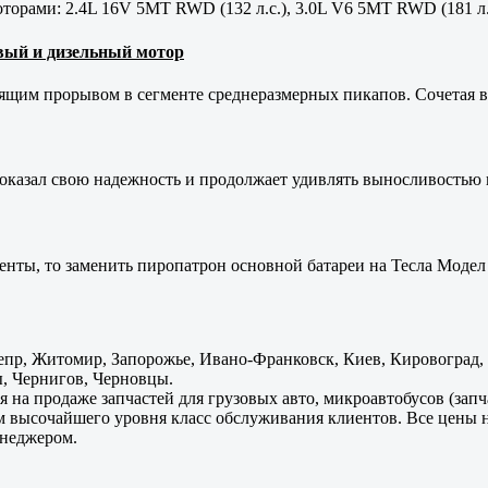
орами: 2.4L 16V 5MT RWD (132 л.с.), 3.0L V6 5MT RWD (181 л.
новый и дизельный мотор
оящим прорывом в сегменте среднеразмерных пикапов. Сочетая в 
оказал свою надежность и продолжает удивлять выносливостью 
енты, то заменить пиропатрон основной батареи на Тесла Модел 
пр, Житомир, Запорожье, Ивано-Франковск, Киев, Кировоград, Л
, Чернигов, Черновцы.
 на продаже запчастей для грузовых авто, микроавтобусов (зап
м высочайшего уровня класс обслуживания клиентов. Все цены 
енеджером.