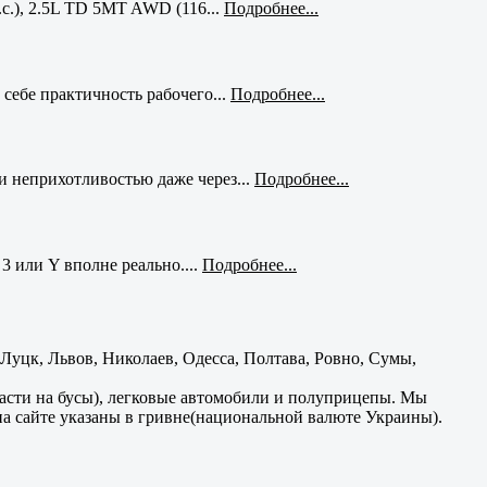
с.), 2.5L TD 5MT AWD (116...
Подробнее...
себе практичность рабочего...
Подробнее...
и неприхотливостью даже через...
Подробнее...
3 или Y вполне реально....
Подробнее...
уцк, Львов, Николаев, Одесса, Полтава, Ровно, Сумы,
части на бусы), легковые автомобили и полуприцепы. Мы
на сайте указаны в гривне(национальной валюте Украины).