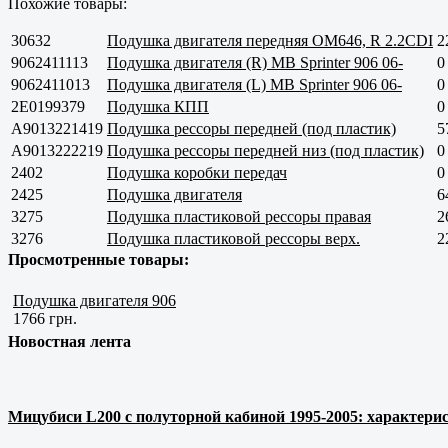
Похожие товары:
30632
Подушка двигателя передняя OM646, R 2.2CDI
2
9062411113
Подушка двигателя (R) MB Sprinter 906 06-
0
9062411013
Подушка двигателя (L) MB Sprinter 906 06-
0
2E0199379
Подушка КПП
0
A9013221419
Подушка рессоры передней (под пластик)
5
A9013222219
Подушка рессоры передней низ (под пластик)
0
2402
Подушка коробки передач
0
2425
Подушка двигателя
6
3275
Подушка пластиковой рессоры правая
2
3276
Подушка пластиковой рессоры верх.
2
Просмотренные товары:
Подушка двигателя 906
1766 грн.
Новостная лента
Мицубиси L200 с полуторной кабиной 1995-2005: характерис