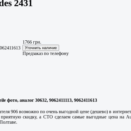
des 2431
1766 грн.
9062411613
Предзаказ по телефону
ile фото, аналог 30632, 9062411113, 9062411613
ателя 906 возможно по очень выгодной цене (дешево) в интерн
 приятную скидку, а СТО сделаем самые выгодные цена на Aut
 Полтаве.