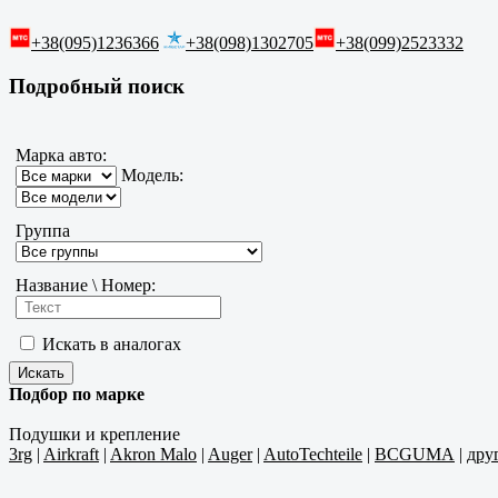
+38(095)1236366
+38(098)1302705
+38(099)2523332
Подробный поиск
Марка авто:
Модель:
Группа
Название \ Номер:
Искать в аналогах
Подбор по марке
Подушки и крепление
3rg
|
Airkraft
|
Akron Malo
|
Auger
|
AutoTechteile
|
BCGUMA
|
дру