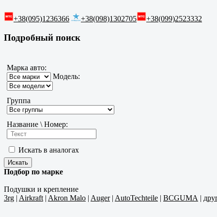
+38(095)1236366
+38(098)1302705
+38(099)2523332
Подробный поиск
Марка авто:
Модель:
Группа
Название \ Номер:
Искать в аналогах
Подбор по марке
Подушки и крепление
3rg
|
Airkraft
|
Akron Malo
|
Auger
|
AutoTechteile
|
BCGUMA
|
дру