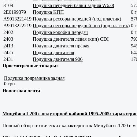
3109
Подушка передней балки задняя W638
57
2E0199379
Подушка КПП
0 г
A9013221419
Подушка рессоры передней (под пластик)
57
A9013222219
Подушка рессоры передней низ (под пластик)
0 г
2402
Подушка коробки передач
0 г
2403
Подушка двигателя левая (кпп) CDI
79
2413
Подушка двигателя правая
94
2425
Подушка двигателя
64
2431
Подушка двигателя 906
17
Просмотренные товары:
Подушка подрамника задняя
0 грн.
Новостная лента
Мицубиси L200 с полуторной кабиной 1995-2005: характерис
Полный обзор технических характеристик Мицубиси Л200 с мот