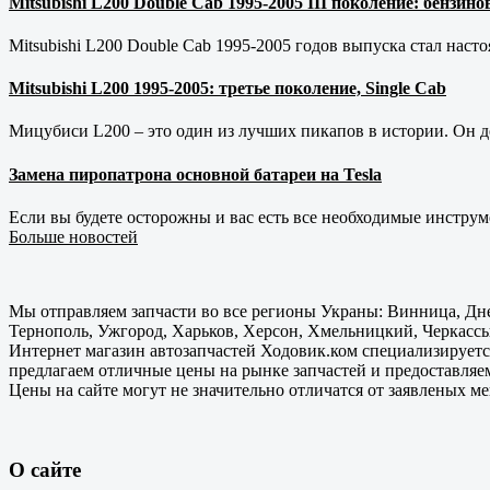
Mitsubishi L200 Double Cab 1995-2005 III поколение: бензи
Mitsubishi L200 Double Cab 1995-2005 годов выпуска стал наст
Mitsubishi L200 1995-2005: третье поколение, Single Cab
Мицубиси L200 – это один из лучших пикапов в истории. Он д
Замена пиропатрона основной батареи на Tesla
Если вы будете осторожны и вас есть все необходимые инструм
Больше новостей
Мы отправляем запчасти во все регионы Украны: Винница, Дне
Тернополь, Ужгород, Харьков, Херсон, Хмельницкий, Черкассы
Интернет магазин автозапчастей Ходовик.ком специализируется
предлагаем отличные цены на рынке запчастей и предоставляе
Цены на сайте могут не значительно отличатся от заявленых м
О сайте