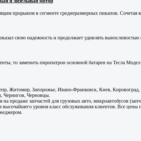
новый и дизельный мотор
оящим прорывом в сегменте среднеразмерных пикапов. Сочетая в 
оказал свою надежность и продолжает удивлять выносливостью 
енты, то заменить пиропатрон основной батареи на Тесла Модел 
пр, Житомир, Запорожье, Ивано-Франковск, Киев, Кировоград, Л
, Чернигов, Черновцы.
 на продаже запчастей для грузовых авто, микроавтобусов (зап
м высочайшего уровня класс обслуживания клиентов. Все цены 
енеджером.