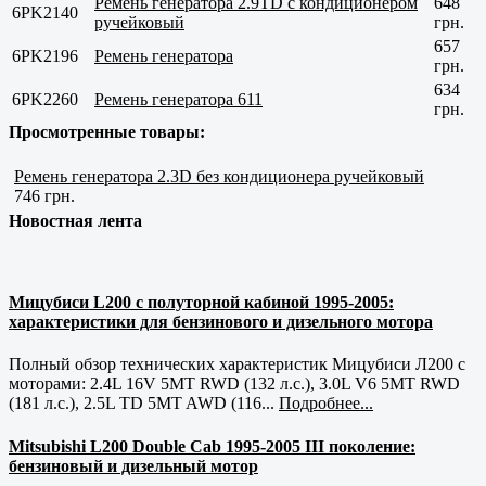
Ремень генератора 2.9TD с кондиционером
648
6PK2140
ручейковый
грн.
657
6PK2196
Ремень генератора
грн.
634
6PK2260
Ремень генератора 611
грн.
Просмотренные товары:
Ремень генератора 2.3D без кондиционера ручейковый
746 грн.
Новостная лента
Мицубиси L200 с полуторной кабиной 1995-2005:
характеристики для бензинового и дизельного мотора
Полный обзор технических характеристик Мицубиси Л200 с
моторами: 2.4L 16V 5MT RWD (132 л.с.), 3.0L V6 5MT RWD
(181 л.с.), 2.5L TD 5MT AWD (116...
Подробнее...
Mitsubishi L200 Double Cab 1995-2005 III поколение:
бензиновый и дизельный мотор