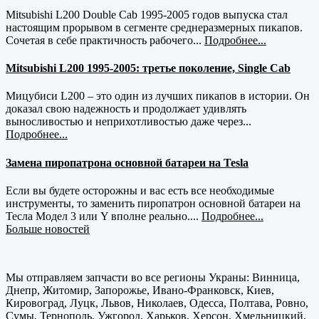
Mitsubishi L200 Double Cab 1995-2005 годов выпуска стал
настоящим прорывом в сегменте среднеразмерных пикапов.
Сочетая в себе практичность рабочего...
Подробнее...
Mitsubishi L200 1995-2005: третье поколение, Single Cab
Мицубиси L200 – это один из лучших пикапов в истории. Он
доказал свою надежность и продолжает удивлять
выносливостью и неприхотливостью даже через...
Подробнее...
Замена пиропатрона основной батареи на Tesla
Если вы будете осторожны и вас есть все необходимые
инструменты, то заменить пиропатрон основной батареи на
Тесла Модел 3 или Y вполне реально....
Подробнее...
Больше новостей
Мы отправляем запчасти во все регионы Украны: Винница,
Днепр, Житомир, Запорожье, Ивано-Франковск, Киев,
Кировоград, Луцк, Львов, Николаев, Одесса, Полтава, Ровно,
Сумы, Тернополь, Ужгород, Харьков, Херсон, Хмельницкий,