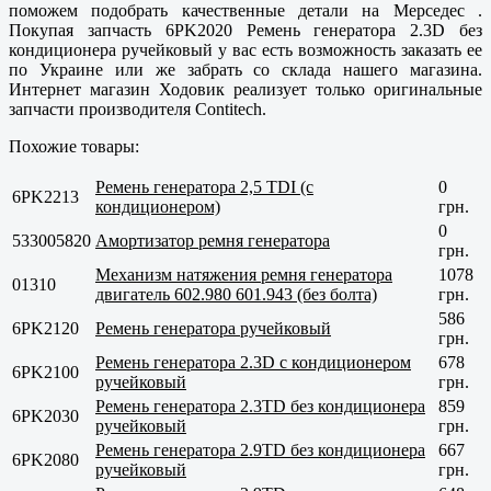
поможем подобрать качественные детали на Мерседес .
Покупая запчасть 6PK2020 Ремень генератора 2.3D без
кондиционера ручейковый у вас есть возможность заказать ее
по Украине или же забрать со склада нашего магазина.
Интернет магазин Ходовик реализует только оригинальные
запчасти производителя Contitech.
Похожие товары:
Ремень генератора 2,5 TDI (с
0
6PK2213
кондиционером)
грн.
0
533005820
Амортизатор ремня генератора
грн.
Механизм натяжения ремня генератора
1078
01310
двигатель 602.980 601.943 (без болта)
грн.
586
6PK2120
Ремень генератора ручейковый
грн.
Ремень генератора 2.3D с кондиционером
678
6PK2100
ручейковый
грн.
Ремень генератора 2.3TD без кондиционера
859
6PK2030
ручейковый
грн.
Ремень генератора 2.9TD без кондиционера
667
6PK2080
ручейковый
грн.