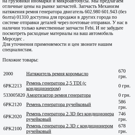
на грузовики иномарки и микроавтобусы. Мы предлагаем
отличные цены на рынке запчастей. Запчасть Механизм
натяжения ремня генератора двигатель 602.980 601.943 (без
болта) 01310 доступна для продажи в других города по
системе отправки деталей через почтовые отправки. У нас в
наличии только
качественные
запчасти Febi. И не забудьте
посмотреть расходные материалы на ваш автомобиль
Мерседес .
Для уточнения применяемости и цен звоните нашим
специалистам.
Похожие товары:
670
2000
Натяжитель ремня коромысло
грн.
Ремень генератора 2,5 TDI (с
6PK2213
0 грн.
кондиционером)
533005820
Амортизатор ремня генератора
0 грн.
586
6PK2120
Ремень генератора ручейковый
грн.
Ремень генератора 2.3D без кондиционера
746
6PK2020
ручейковый
грн.
Ремень генератора 2.3D с кондиционером
678
6PK2100
ручейковый
грн.