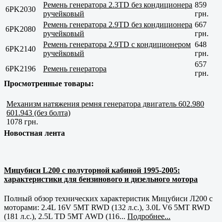
Ремень генератора 2.3TD без кондиционера
859
6PK2030
ручейковый
грн.
Ремень генератора 2.9TD без кондиционера
667
6PK2080
ручейковый
грн.
Ремень генератора 2.9TD с кондиционером
648
6PK2140
ручейковый
грн.
657
6PK2196
Ремень генератора
грн.
Просмотренные товары:
Механизм натяжения ремня генератора двигатель 602.980
601.943 (без болта)
1078 грн.
Новостная лента
Мицубиси L200 с полуторной кабиной 1995-2005:
характеристики для бензинового и дизельного мотора
Полный обзор технических характеристик Мицубиси Л200 с
моторами: 2.4L 16V 5MT RWD (132 л.с.), 3.0L V6 5MT RWD
(181 л.с.), 2.5L TD 5MT AWD (116...
Подробнее...