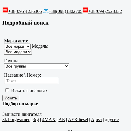
+38(095)1236366
+38(098)1302705
+38(099)2523332
Подробный поиск
Марка авто:
Модель:
Группа
Название \ Номер:
Искать в аналогах
Подбор по марке
Запчасти двигателя
3k borgwarner
|
3rg
|
4MAX
|
AE
|
AERdiesel
|
Ajusa
|
другие