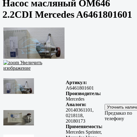
Насос масляный OM646
2.2CDI Mercedes A6461801601
Увеличить
изображение
Артикул:
A6461801601
Производитель:
Mercedes
Аналоги:
20140361101,
Предзаказ по
0218118,
телефону
20180173
Применяемость:
Mercedes Sprinter,