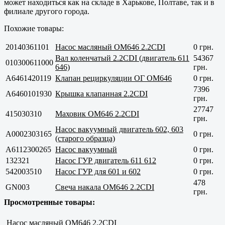
может находиться как на складе в
Харькове, Полтаве
, так и в
филиале другого города.
Похожие товары:
20140361101
Насос масляный OM646 2.2CDI
0 грн.
Вал коленчатый 2.2CDI (двигатель 611
54367
010300611000
646)
грн.
A6461420119
Клапан рециркуляции ОГ OM646
0 грн.
7396
A6460101930
Крышка клапанная 2.2CDI
грн.
27747
415030310
Маховик OM646 2.2CDI
грн.
Насос вакуумный двигатель 602, 603
A0002303165
0 грн.
(старого образца)
A6112300265
Насос вакуумный
0 грн.
132321
Насос ГУР двигатель 611 612
0 грн.
542003510
Насос ГУР для 601 и 602
0 грн.
478
GN003
Свеча накала OM646 2.2CDI
грн.
Просмотренные товары:
Насос масляный OM646 2.2CDI