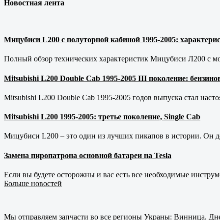
Новостная лента
Мицубиси L200 с полуторной кабиной 1995-2005: характерис
Полный обзор технических характеристик Мицубиси Л200 с мот
Mitsubishi L200 Double Cab 1995-2005 III поколение: бензи
Mitsubishi L200 Double Cab 1995-2005 годов выпуска стал наст
Mitsubishi L200 1995-2005: третье поколение, Single Cab
Мицубиси L200 – это один из лучших пикапов в истории. Он д
Замена пиропатрона основной батареи на Tesla
Если вы будете осторожны и вас есть все необходимые инструм
Больше новостей
Мы отправляем запчасти во все регионы Украны: Винница, Дне