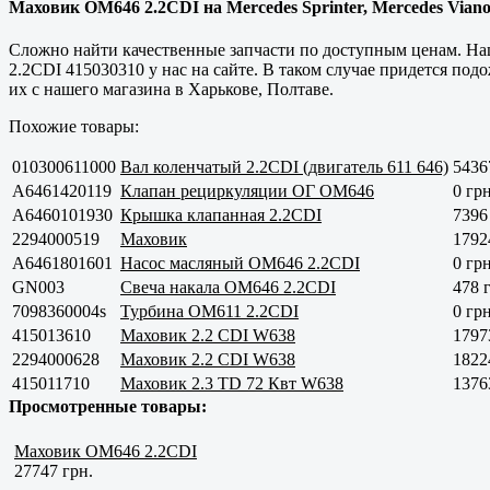
Маховик OM646 2.2CDI на Mercedes Sprinter, Mercedes Viano,
Сложно найти
качественные
запчасти по доступным ценам. Наш
2.2CDI 415030310 у нас на сайте. В таком случае придется под
их с нашего магазина в
Харькове, Полтаве
.
Похожие товары:
010300611000
Вал коленчатый 2.2CDI (двигатель 611 646)
5436
A6461420119
Клапан рециркуляции ОГ OM646
0 грн
A6460101930
Крышка клапанная 2.2CDI
7396
2294000519
Маховик
1792
A6461801601
Насос масляный OM646 2.2CDI
0 грн
GN003
Свеча накала OM646 2.2CDI
478 
7098360004s
Турбина OM611 2.2CDI
0 грн
415013610
Маховик 2.2 CDI W638
1797
2294000628
Маховик 2.2 CDI W638
1822
415011710
Маховик 2.3 TD 72 Квт W638
1376
Просмотренные товары:
Маховик OM646 2.2CDI
27747 грн.