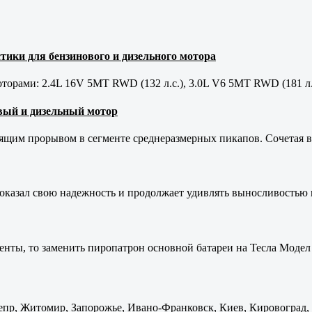
тики для бензинового и дизельного мотора
орами: 2.4L 16V 5MT RWD (132 л.с.), 3.0L V6 5MT RWD (181 л.
новый и дизельный мотор
оящим прорывом в сегменте среднеразмерных пикапов. Сочетая в 
оказал свою надежность и продолжает удивлять выносливостью 
енты, то заменить пиропатрон основной батареи на Тесла Модел 
пр, Житомир, Запорожье, Ивано-Франковск, Киев, Кировоград, Л