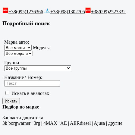
+38(095)1236366
+38(098)1302705
+38(099)2523332
Подробный поиск
Марка авто:
Модель:
Группа
Название \ Номер:
Искать в аналогах
Подбор по марке
Запчасти двигателя
3k borgwarner
|
3rg
|
4MAX
|
AE
|
AERdiesel
|
Ajusa
|
другие