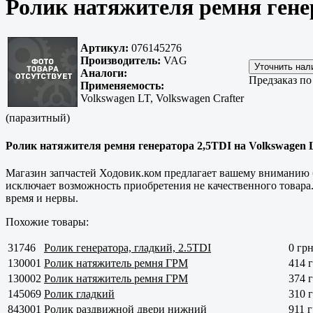
Ролик натяжителя ремня гене
Артикул:
076145276
Производитель:
VAG
Аналоги:
Предзаказ по
Применяемость:
Volkswagen LT, Volkswagen Crafter
(паразитный)
Ролик натяжителя ремня генератора 2,5TDI на Volkswagen L
Магазин запчастей Ходовик.ком предлагает вашему вниманию
исключает возможность приобретения не качественного товара.
время и нервы.
Похожие товары:
31746
Ролик генератора, гладкий, 2.5TDI
0 грн
130001
Ролик натяжитель ремня ГРМ
414 г
130002
Ролик натяжитель ремня ГРМ
374 г
145069
Ролик гладкий
310 г
843001
Ролик раздвижной двери нижний
911 г