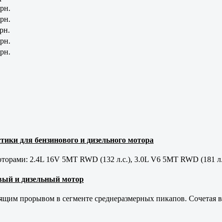
рн.
рн.
рн.
рн.
рн.
тики для бензинового и дизельного мотора
орами: 2.4L 16V 5MT RWD (132 л.с.), 3.0L V6 5MT RWD (181 л.
новый и дизельный мотор
оящим прорывом в сегменте среднеразмерных пикапов. Сочетая в 