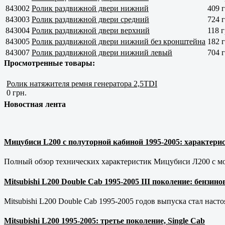
843002
Ролик раздвижной двери нижний
409 г
843003
Ролик раздвижной двери средний
724 г
843004
Ролик раздвижной двери верхний
118 г
843005
Ролик раздвижной двери нижний без кронштейна
182 г
843007
Ролик раздвижной двери нижний левый
704 г
Просмотренные товары:
Ролик натяжителя ремня генератора 2,5TDI
0 грн.
Новостная лента
Мицубиси L200 с полуторной кабиной 1995-2005: характерис
Полный обзор технических характеристик Мицубиси Л200 с мот
Mitsubishi L200 Double Cab 1995-2005 III поколение: бензи
Mitsubishi L200 Double Cab 1995-2005 годов выпуска стал наст
Mitsubishi L200 1995-2005: третье поколение, Single Cab