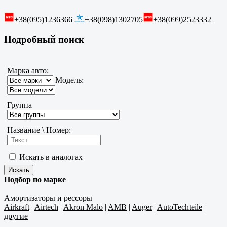
+38(095)1236366
+38(098)1302705
+38(099)2523332
Подробный поиск
Марка авто:
Модель:
Группа
Название \ Номер:
Искать в аналогах
Подбор по марке
Амортизаторы и рессоры
Airkraft
|
Airtech
|
Akron Malo
|
AMB
|
Auger
|
AutoTechteile
|
другие