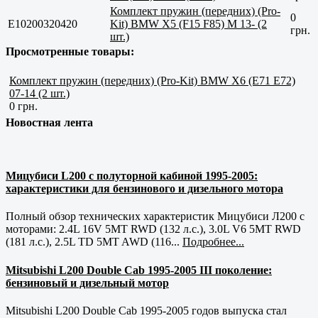
Комплект пружин (передних) (Pro-
0
E10200320420
Kit) BMW X5 (F15 F85) M 13- (2
грн.
шт.)
Просмотренные товары:
Комплект пружин (передних) (Pro-Kit) BMW X6 (E71 E72)
07-14 (2 шт.)
0 грн.
Новостная лента
Мицубиси L200 с полуторной кабиной 1995-2005:
характеристики для бензинового и дизельного мотора
Полный обзор технических характеристик Мицубиси Л200 с
моторами: 2.4L 16V 5MT RWD (132 л.с.), 3.0L V6 5MT RWD
(181 л.с.), 2.5L TD 5MT AWD (116...
Подробнее...
Mitsubishi L200 Double Cab 1995-2005 III поколение:
бензиновый и дизельный мотор
Mitsubishi L200 Double Cab 1995-2005 годов выпуска стал