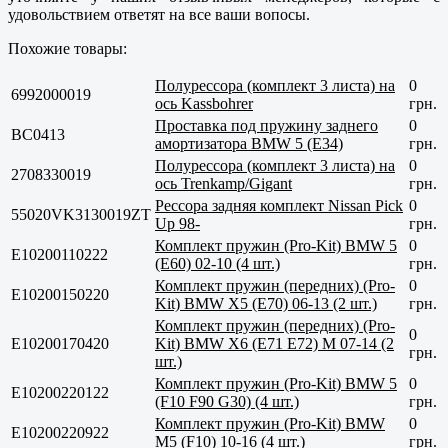
удовольствием ответят на все ваши вопосы.
Похожие товары:
Полурессора (комплект 3 листа) на
0
6992000019
ось Kassbohrer
грн.
Проставка под пружину заднего
0
BC0413
амортизатора BMW 5 (E34)
грн.
Полурессора (комплект 3 листа) на
0
2708330019
ось Trenkamp/Gigant
грн.
Рессора задняя комплект Nissan Pick
0
55020VK3130019ZT
Up 98-
грн.
Комплект пружин (Pro-Kit) BMW 5
0
E10200110222
(E60) 02-10 (4 шт.)
грн.
Комплект пружин (передних) (Pro-
0
E10200150220
Kit) BMW X5 (E70) 06-13 (2 шт.)
грн.
Комплект пружин (передних) (Pro-
0
E10200170420
Kit) BMW X6 (E71 E72) M 07-14 (2
грн.
шт.)
Комплект пружин (Pro-Kit) BMW 5
0
E10200220122
(F10 F90 G30) (4 шт.)
грн.
Комплект пружин (Pro-Kit) BMW
0
E10200220922
M5 (F10) 10-16 (4 шт.)
грн.