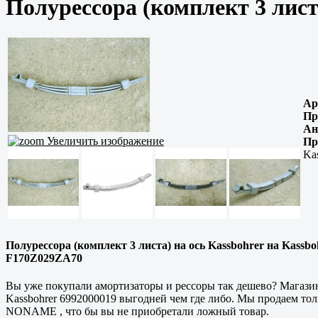
Полурессора (комплект 3 лист
Ар
Пр
Ан
Увеличить изображение
Пр
Ka
Полурессора (комплект 3 листа) на ось Kassbohrer на Kassbo
F170Z029ZA70
Вы уже покупали амортизаторы и рессоры так дешево? Магазин
Kassbohrer 6992000019 выгодней чем где либо. Мы продаем то
NONAME , что бы вы не приобретали ложный товар.