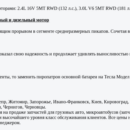
орами: 2.4L 16V 5MT RWD (132 л.с.), 3.0L V6 5MT RWD (181 л.
новый и дизельный мотор
оящим прорывом в сегменте среднеразмерных пикапов. Сочетая в 
оказал свою надежность и продолжает удивлять выносливостью 
енты, то заменить пиропатрон основной батареи на Тесла Модел 
пр, Житомир, Запорожье, Ивано-Франковск, Киев, Кировоград, Л
, Чернигов, Черновцы.
 на продаже запчастей для грузовых авто, микроавтобусов (зап
м высочайшего уровня класс обслуживания клиентов. Все цены 
енеджером.