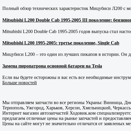
Полный обзор технических характеристик Мицубиси Л200 с мот
Mitsubishi L200 Double Cab 1995-2005 III поколение: бензи
Mitsubishi L200 Double Cab 1995-2005 годов выпуска стал наст
Mitsubishi L200 1995-2005: третье поколение, Single Cab
Мицубиси L200 – это один из лучших пикапов в истории. Он д
Замена пиропатрона основной батареи на Tesla
Если вы будете осторожны и вас есть все необходимые инструм
Больше новостей
Мы отправляем запчасти во все регионы Украны: Винница, Дне
Тернополь, Ужгород, Харьков, Херсон, Хмельницкий, Черкассы
Интернет магазин автозапчастей Ходовик.ком специализируется
предлагаем отличные цены на рынке запчастей и предоставляе
Цены на сайте могут не значительно отличатся от заявленых м