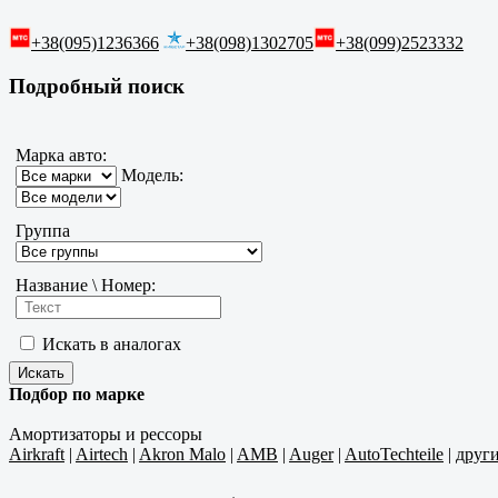
+38(095)1236366
+38(098)1302705
+38(099)2523332
Подробный поиск
Марка авто:
Модель:
Группа
Название \ Номер:
Искать в аналогах
Подбор по марке
Амортизаторы и рессоры
Airkraft
|
Airtech
|
Akron Malo
|
AMB
|
Auger
|
AutoTechteile
|
друг