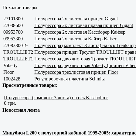
Похожие товары:
27101800
Полурессора 2х листовая прицеп Gigant
27038600
Полурессора 2х листовая правая прицеп Gigant
09953700
Полурессора 2х листовая Кассборер Кайзер
09953300
Полурессора 2х листовая Кайзер Kaiser
2708330019
Полурессора (комплект 3 листа) на ось Trenkamp
TROULLIET2
Полурессора прицеп Троулет TROULLIET прав
TROULLIET1
Полурессора двухлистовая Троулет TROULLIET 
Viberty
Полурессора двухлистовая Viberty (прицеп Vibert
Floor
Полурессора трехлистовая прицеп Floor
1002428
Регулировочная пластина Schmitz
Просмотренные товары:
Полурессора (комплект 3 листа) на ось Kassbohrer
0 грн.
Новостная лента
Мицубиси L200 с полуторной кабиной 1995-2005: характерис