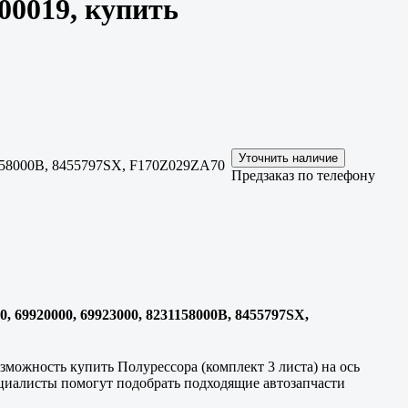
00019, купить
1158000B, 8455797SX, F170Z029ZA70
Предзаказ по телефону
0, 69920000, 69923000, 8231158000B, 8455797SX,
можность купить Полурессора (комплект 3 листа) на ось
циалисты помогут подобрать подходящие автозапчасти