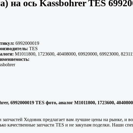
а) на ось Kassbohrer TES 69920
тикул:
6992000019
оизводитель:
TES
алоги:
M1011800, 1723600, 40408000, 69920000, 69923000, 823
именяемость:
ssbohrer
hrer, 6992000019 TES фото, аналог M1011800, 1723600, 4040800
 запчастей Ходовик предлагает вам лучшие цены на рынке, и воз
лько
качественные
запчасти TES и не закупам поделки. Наши спе