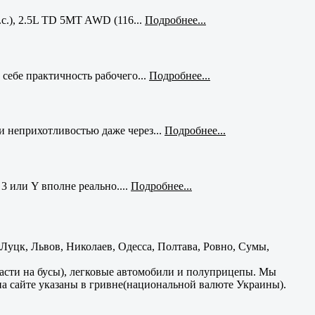
с.), 2.5L TD 5MT AWD (116...
Подробнее...
себе практичность рабочего...
Подробнее...
и неприхотливостью даже через...
Подробнее...
3 или Y вполне реально....
Подробнее...
уцк, Львов, Николаев, Одесса, Полтава, Ровно, Сумы,
части на бусы), легковые автомобили и полуприцепы. Мы
на сайте указаны в гривне(национальной валюте Украины).