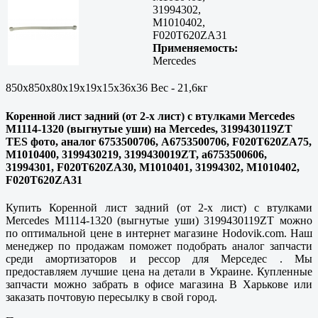
31994302,
M1010402,
F020T620ZA31
Применяемость:
Mercedes
850x850x80x19x19x15x36x36 Вес - 21,6кг
Коренной лист задний (от 2-х лист) c втулками Mercedes
М1114-1320 (выгнутые уши) на Mercedes, 3199430119ZT
TES фото, аналог 6753500706, A6753500706, F020T620ZA75,
M1010400, 3199430219, 3199430019ZT, a6753500606,
31994301, F020T620ZA30, M1010401, 31994302, M1010402,
F020T620ZA31
Купить Коренной лист задний (от 2-х лист) c втулками
Mercedes М1114-1320 (выгнутые уши) 3199430119ZT можно
по оптимальной цене в интернет магазине Hodovik.com. Наш
менеджер по продажам поможет подобрать аналог запчасти
среди амортизаторов и рессор для Мерседес . Мы
предоставляем лучшие цена на детали в Украине. Купленные
запчасти можно забрать в офисе магазина В Харькове или
заказать почтовую пересылку в свой город.