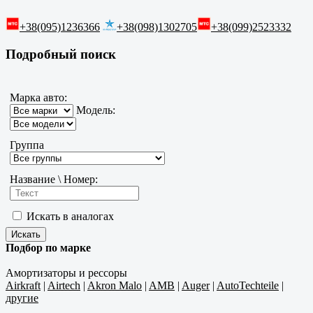
+38(095)1236366
+38(098)1302705
+38(099)2523332
Подробный поиск
Марка авто:
Модель:
Группа
Название \ Номер:
Искать в аналогах
Подбор по марке
Амортизаторы и рессоры
Airkraft
|
Airtech
|
Akron Malo
|
AMB
|
Auger
|
AutoTechteile
|
другие