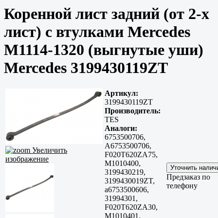
Коренной лист задний (от 2-х
лист) c втулками Mercedes
М1114-1320 (выгнутые уши)
Mercedes 3199430119ZT
Артикул:
3199430119ZT
Производитель:
TES
Аналоги:
6753500706,
A6753500706,
Увеличить
F020T620ZA75,
изображение
M1010400,
3199430219,
Предзаказ по
3199430019ZT,
телефону
a6753500606,
31994301,
F020T620ZA30,
M1010401,