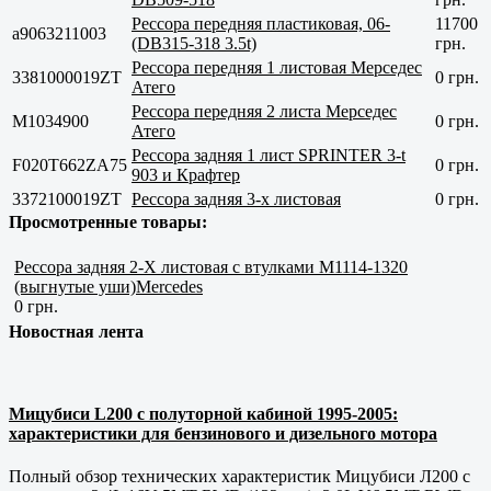
Рессора передняя пластиковая, 06-
11700
a9063211003
(DB315-318 3.5t)
грн.
Рессора передняя 1 листовая Мерседес
3381000019ZT
0 грн.
Атего
Рессора передняя 2 листа Мерседес
M1034900
0 грн.
Атего
Рессора задняя 1 лист SPRINTER 3-t
F020T662ZA75
0 грн.
903 и Крафтер
3372100019ZT
Рессора задняя 3-х листовая
0 грн.
Просмотренные товары:
Рессора задняя 2-Х листовая c втулками М1114-1320
(выгнутые уши)Mercedes
0 грн.
Новостная лента
Мицубиси L200 с полуторной кабиной 1995-2005:
характеристики для бензинового и дизельного мотора
Полный обзор технических характеристик Мицубиси Л200 с