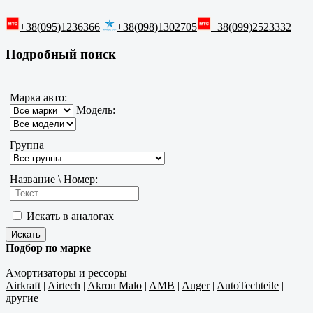
+38(095)1236366
+38(098)1302705
+38(099)2523332
Подробный поиск
Марка авто:
Модель:
Группа
Название \ Номер:
Искать в аналогах
Подбор по марке
Амортизаторы и рессоры
Airkraft
|
Airtech
|
Akron Malo
|
AMB
|
Auger
|
AutoTechteile
|
другие