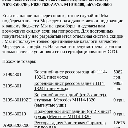
A6753500706, F020T620ZA75, M1010400, a6753500606
Если вы нашли нас через поиск, это не случайно! Мы
подберем запчасти Мерседес подходящие авто и подходящие
к вашему бюджету. Мы не крахоборы, и сделаем вам
возможную скидку, если вы попросите. Для постоянных
покупателей у нас разрабатывается отдельная система скидок.
. Мы используем только оригинальные каталоги запчастей
Мерседес для подбора. На запчасти предусмотрена гарантия
только в случае установки ее на сертифицированном СТО.
Похожие товары:
Коренной лист рессоры задний 1114-
5082
31994301
1324L пневмоход
грн.
Коренной лист рессора задней 1114-
9893
31994301
1324L пневмоход
грн.
Коренной лист задний (от 2-х лист) c
3199430119ZT
втулками Mercedes М1114-1320
0 грн.
(выгнутые уши)
Подкоренной лист задний (от 2-х лист)
3199430219
0 грн.
(гусак) Mercedes М1114-1320
Рессора задняя 3 листовая Спринтер
12675
A9063200206
DB509-518
грн.