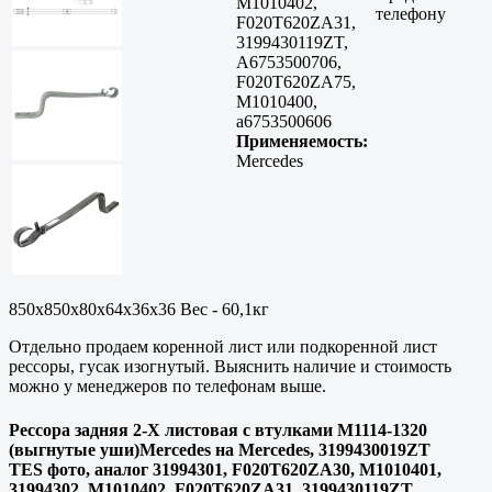
M1010402,
телефону
F020T620ZA31,
3199430119ZT,
A6753500706,
F020T620ZA75,
M1010400,
a6753500606
Применяемость:
Mercedes
850x850x80x64x36x36 Вес - 60,1кг
Отдельно продаем коренной лист или подкоренной лист
рессоры, гусак изогнутый. Выяснить наличие и стоимость
можно у менеджеров по телефонам выше.
Рессора задняя 2-Х листовая c втулками М1114-1320
(выгнутые уши)Mercedes на Mercedes, 3199430019ZT
TES фото, аналог 31994301, F020T620ZA30, M1010401,
31994302, M1010402, F020T620ZA31, 3199430119ZT,