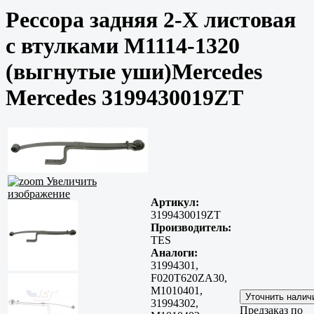
Рессора задняя 2-Х листовая
c втулками М1114-1320
(выгнутые уши)Mercedes
Mercedes 3199430019ZT
Увеличить
изображение
Артикул:
3199430019ZT
Производитель:
TES
Аналоги:
31994301,
F020T620ZA30,
M1010401,
31994302,
Предзаказ по