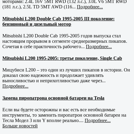
моторами: 2.4L 16V 5MT RWD (132 л.с.), 3.0L V6 5MT RWD
(181 л.с.), 2.5L TD 5MT AWD (116...
Подробнее...
Mitsubishi L200 Double Cab 1995-2005 III поколение:
бензиновый и дизельный мотор
Mitsubishi L200 Double Cab 1995-2005 годов выпуска стал
настоящим прорывом в сегменте среднеразмерных пикапов.
Сочетая в себе практичность рабочего...
Подробнее...
Mitsubishi L200 1995-2005: третье поколение, Single Cab
Мицубиси L200 – это один из лучших пикапов в истории. Он
доказал свою надежность и продолжает удивлять
выносливостью и неприхотливостью даже через...
Подробнее...
Замена пиропатрона основной батареи на Tesla
Если вы будете осторожны и вас есть все необходимые
инструменты, то заменить пиропатрон основной батареи на
Тесла Модел 3 или Y вполне реально....
Подробнее...
Больше новостей