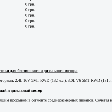
0 грн.
0 грн.
0 грн.
0 грн.
0 грн.
тики для бензинового и дизельного мотора
орами: 2.4L 16V 5MT RWD (132 л.с.), 3.0L V6 5MT RWD (181 л.
новый и дизельный мотор
оящим прорывом в сегменте среднеразмерных пикапов. Сочетая в 