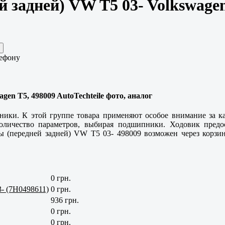
 задней) VW T5 03- Volkswagen
лефону
en T5, 498009 AutoTechteile фото, аналог
пники. К этой группе товара применяют особое внимание за к
оличество параметров, выбирая подшипники. Ходовик предо
 (передней задней) VW T5 03- 498009 возможен через корзин
0 грн.
- (7H0498611)
0 грн.
936 грн.
0 грн.
0 грн.