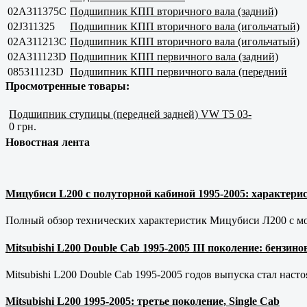
02A311375C
Подшипник КПП вторичного вала (задний)
02J311325
Подшипник КПП вторичного вала (игольчатый)
02A311213C
Подшипник КПП вторичного вала (игольчатый)
02A311123D
Подшипник КПП первичного вала (задний)
085311123D
Подшипник КПП первичного вала (передний
Просмотренные товары:
Подшипник ступицы (передней задней) VW T5 03-
0 грн.
Новостная лента
Мицубиси L200 с полуторной кабиной 1995-2005: характерис
Полный обзор технических характеристик Мицубиси Л200 с мот
Mitsubishi L200 Double Cab 1995-2005 III поколение: бензи
Mitsubishi L200 Double Cab 1995-2005 годов выпуска стал наст
Mitsubishi L200 1995-2005: третье поколение, Single Cab