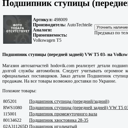
Подшипник ступицы (передней
Артикул:
498009
Производитель:
AutoTechteile
Аналоги:
Предзаказ по те
Применяемость:
Volkswagen T5
Подшипник ступицы (передней задней) VW T5 03- на Volkswag
Магазин автозапчастей hodovik.com реализует детали подши
долгой службы автомобиля. Следует учитывать огромное к
официальных поставщиков. Заказ детали Подшипник ступицы
продажам. На все товары возможно доставки по Украине.
Похожие товары:
805201
Подшипник ступицы (передний/задний)
RWS1080
Подшипник ступицы (передней задней) VW T5 03
115001
Подшипник промежуточного вала
80134622
Подшипник хвостовика 28-35
02A311265D
Подшипник игольчатый