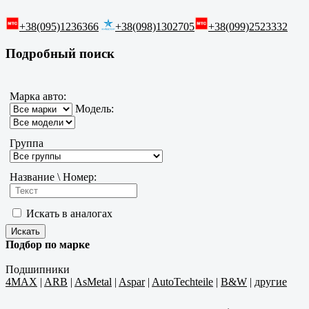
+38(095)1236366
+38(098)1302705
+38(099)2523332
Подробный поиск
Марка авто:
Модель:
Группа
Название \ Номер:
Искать в аналогах
Подбор по марке
Подшипники
4MAX
|
ARB
|
AsMetal
|
Aspar
|
AutoTechteile
|
B&W
|
другие