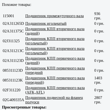
Похожие товары:
936
115001
Подшипник промежуточного вала
грн.
02A311265D
Подшипник игольчатый
0 грн.
Подшипник КПП вторичного вала
02A311375C
0 грн.
(задний)
Подшипник КПП вторичного вала
02J311325
0 грн.
(игольчатый)
Подшипник КПП вторичного вала
02A311213C
0 грн.
(игольчатый)
Подшипник КПП первичного вала
02A311123D
0 грн.
(задний)
Подшипник КПП первичного вала
085311123D
0 грн.
(передний
Подшипник КПП первичного вала
1403
085311123K
(передний)
грн.
Подшипник КПП первичного вала
02F311220
0 грн.
(AFK,AFL)
Подшипник подвесной на фланец
2807
02G409335A
полуоси
грн.
Просмотренные товары: