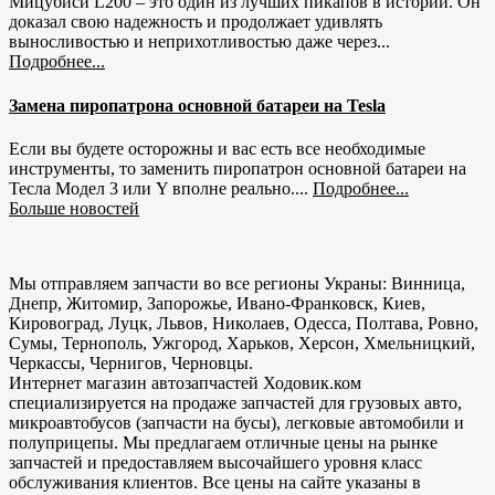
Мицубиси L200 – это один из лучших пикапов в истории. Он
доказал свою надежность и продолжает удивлять
выносливостью и неприхотливостью даже через...
Подробнее...
Замена пиропатрона основной батареи на Tesla
Если вы будете осторожны и вас есть все необходимые
инструменты, то заменить пиропатрон основной батареи на
Тесла Модел 3 или Y вполне реально....
Подробнее...
Больше новостей
Мы отправляем запчасти во все регионы Украны: Винница,
Днепр, Житомир, Запорожье, Ивано-Франковск, Киев,
Кировоград, Луцк, Львов, Николаев, Одесса, Полтава, Ровно,
Сумы, Тернополь, Ужгород, Харьков, Херсон, Хмельницкий,
Черкассы, Чернигов, Черновцы.
Интернет магазин автозапчастей Ходовик.ком
специализируется на продаже запчастей для грузовых авто,
микроавтобусов (запчасти на бусы), легковые автомобили и
полуприцепы. Мы предлагаем отличные цены на рынке
запчастей и предоставляем высочайшего уровня класс
обслуживания клиентов. Все цены на сайте указаны в