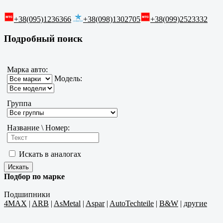
+38(095)1236366
+38(098)1302705
+38(099)2523332
Подробный поиск
Марка авто:
Модель:
Группа
Название \ Номер:
Искать в аналогах
Подбор по марке
Подшипники
4MAX
|
ARB
|
AsMetal
|
Aspar
|
AutoTechteile
|
B&W
|
другие