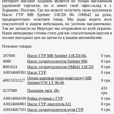
Интернет магазин Ходовик является не только магазинном
удаленной торговли, но и имеет свой офис-склад в г.
Харькове, Полтаве
. Где вы можете получить свою купленную
Насос ГУР MB Sprinter 3.0CDI 06- OM642 на руки,
предварительно осмотрев товар. Мы рады видеть всех
покупателей в нашем небольшом, но уютном магазинчкике.
Так же запчасти на Мерседес мы отправляем по всей украине.
Наши менеджеры готовы стать для вас спасательным кругом в
посике выгодных цен на запчасти к вашим автомобилям.
Похожие товары:
207006
Насос ГУР MB Sprinter 3.0CDI 06-
0 грн.
4680
Насос гидроусилителя Sprinter 906
0 грн.
8001624
Насос гидроусилителя OM642 3.0CDI
0 грн.
A0034669301
Насос ГУР
0 грн.
Опора шаровая (передняя/снизу) MB
a9013331227
0 грн.
Sprinter/VW LT 96-06
433
0237080
Пыльник тяги, 06-
грн.
A9014604100
Рейка рулевая с ГУР
0 грн.
A0024666901
Насос ГУР двигатель 611
0 грн.
A0034667101
Насос гидроусилителя руля ГУР
0 грн.