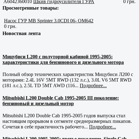
A6042360010
Шкив гидроусилителя ГУРА
0 грн.
Просмотренные товары:
Насос ГУР MB Sprinter 3.0CDI 06- OM642
0 грн.
Новостная лента
Мицубиси L200 с полуторной кабиной 1995-2005:
характеристики для бензинового и дизельного мотора
Полный обзор технических характеристик Мицубиси Л200 с
моторами: 2.4L 16V 5MT RWD (132 л.с.), 3.0L V6 5MT RWD
(181 л.с.), 2.5L TD 5MT AWD (116...
Подробнее...
Mitsubishi L200 Double Cab 1995-2005 III поколение:
бензиновый и дизельный мотор
Mitsubishi L200 Double Cab 1995-2005 годов выпуска стал
настоящим прорывом в сегменте среднеразмерных пикапов.
Сочетая в себе практичность рабочего...
Подробнее...
Mitsubishi L200 1995-2005: третье поколение, Single Cab