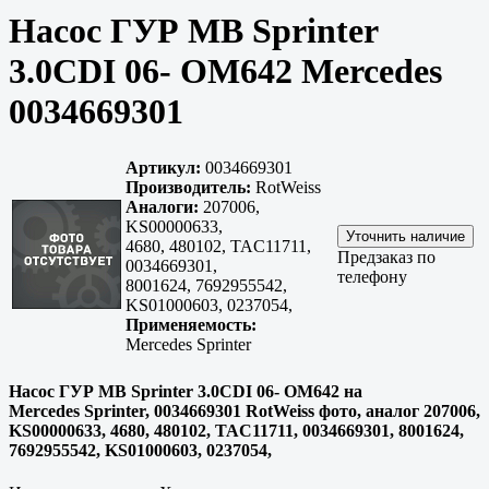
Насос ГУР MB Sprinter
3.0CDI 06- OM642 Mercedes
0034669301
Артикул:
0034669301
Производитель:
RotWeiss
Аналоги:
207006,
KS00000633,
4680, 480102, TAC11711,
Предзаказ по
0034669301,
телефону
8001624, 7692955542,
KS01000603, 0237054,
Применяемость:
Mercedes Sprinter
Насос ГУР MB Sprinter 3.0CDI 06- OM642 на
Mercedes Sprinter, 0034669301 RotWeiss фото, аналог 207006,
KS00000633, 4680, 480102, TAC11711, 0034669301, 8001624,
7692955542, KS01000603, 0237054,