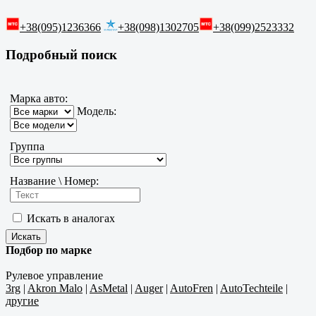
+38(095)1236366
+38(098)1302705
+38(099)2523332
Подробный поиск
Марка авто:
Модель:
Группа
Название \ Номер:
Искать в аналогах
Подбор по марке
Рулевое управление
3rg
|
Akron Malo
|
AsMetal
|
Auger
|
AutoFren
|
AutoTechteile
|
другие