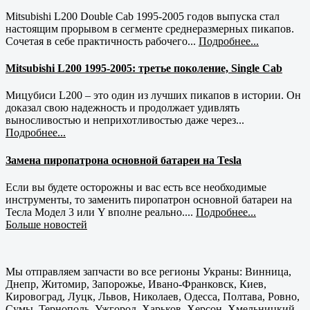
Mitsubishi L200 Double Cab 1995-2005 годов выпуска стал
настоящим прорывом в сегменте среднеразмерных пикапов.
Сочетая в себе практичность рабочего...
Подробнее...
Mitsubishi L200 1995-2005: третье поколение, Single Cab
Мицубиси L200 – это один из лучших пикапов в истории. Он
доказал свою надежность и продолжает удивлять
выносливостью и неприхотливостью даже через...
Подробнее...
Замена пиропатрона основной батареи на Tesla
Если вы будете осторожны и вас есть все необходимые
инструменты, то заменить пиропатрон основной батареи на
Тесла Модел 3 или Y вполне реально....
Подробнее...
Больше новостей
Мы отправляем запчасти во все регионы Украны: Винница,
Днепр, Житомир, Запорожье, Ивано-Франковск, Киев,
Кировоград, Луцк, Львов, Николаев, Одесса, Полтава, Ровно,
Сумы, Тернополь, Ужгород, Харьков, Херсон, Хмельницкий,