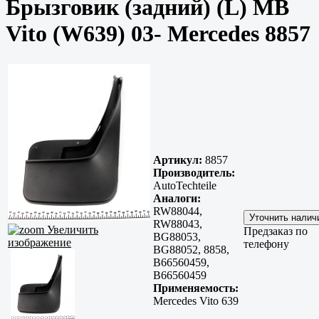
Брызговик (задний) (L) MB
Vito (W639) 03- Mercedes 8857
Артикул:
8857
Производитель:
AutoTechteile
Аналоги:
RW88044,
RW88043,
Увеличить
Предзаказ по
BG88053,
изображение
телефону
BG88052, 8858,
B66560459,
B66560459
Применяемость:
Mercedes Vito 639