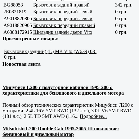
BG88053
Брызговик задний правый
342 грн.
2E0821819
Брызговик передний левый
0 грн.
A9018820805
Брызговик передний левый
0 грн.
A9018820905
Брызговик передний правый
0 грн.
A6388172915
Шильдик задней двери Vito
0 грн.
Просмотренные товары:
Брызговик (задний) (L) MB Vito (W639) 03-
0 грн.
Новостная лента
Мицубиси L200 с полуторной кабиной 1995-2005:
характеристики для бензинового и дизельного мотора
Полный обзор технических характеристик Мицубиси Л200 с
моторами: 2.4L 16V 5MT RWD (132 л.с.), 3.0L V6 5MT RWD
(181 л.с.), 2.5L TD 5MT AWD (116...
Подробнее...
Mitsubishi L200 Double Cab 1995-2005 III поколение:
бензиновый и дизельный мотор