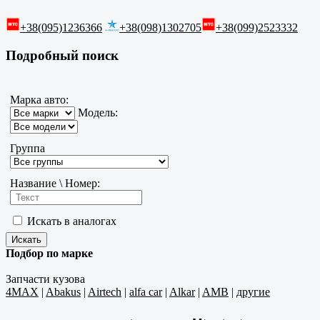
+38(095)1236366
+38(098)1302705
+38(099)2523332
Подробный поиск
Марка авто:
Модель:
Группа
Название \ Номер:
Искать в аналогах
Подбор по марке
Запчасти кузова
4MAX
|
Abakus
|
Airtech
|
alfa car
|
Alkar
|
AMB
|
другие