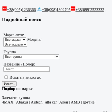
+38(095)1236366
+38(098)1302705
+38(099)2523332
Подробный поиск
Марка авто:
Модель:
Группа
Название \ Номер:
Искать в аналогах
Подбор по марке
Запчасти кузова
4MAX
|
Abakus
|
Airtech
|
alfa car
|
Alkar
|
AMB
|
другие