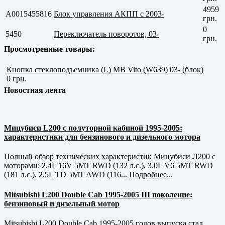
4959
A0015455816
Блок управления АКПП с 2003-
грн.
0
5450
Переключатель поворотов, 03-
грн.
Просмотренные товары:
Кнопка стеклоподъемника (L) MB Vito (W639) 03- (блок)
0 грн.
Новостная лента
Мицубиси L200 с полуторной кабиной 1995-2005:
характеристики для бензинового и дизельного мотора
Полный обзор технических характеристик Мицубиси Л200 с
моторами: 2.4L 16V 5MT RWD (132 л.с.), 3.0L V6 5MT RWD
(181 л.с.), 2.5L TD 5MT AWD (116...
Подробнее...
Mitsubishi L200 Double Cab 1995-2005 III поколение:
бензиновый и дизельный мотор
Mitsubishi L200 Double Cab 1995-2005 годов выпуска стал