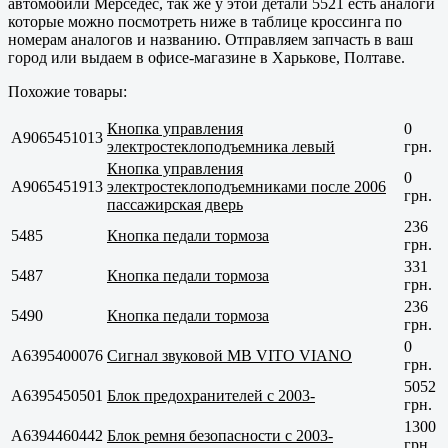
автомобили Мерседес, так же у этой детали 5521 есть аналоги
которые можно посмотреть ниже в таблице кроссинга по
номерам аналогов и названию. Отправляем запчасть в ваш
город или выдаем в офисе-магазине в
Харькове, Полтаве
.
Похожие товары:
Кнопка управления
0
A9065451013
электростеклоподъемника левый
грн.
Кнопка управления
0
A9065451913
электростеклоподъемниками после 2006
грн.
пассажирская дверь
236
5485
Кнопка педали тормоза
грн.
331
5487
Кнопка педали тормоза
грн.
236
5490
Кнопка педали тормоза
грн.
0
A6395400076
Сигнал звуковой MB VITO VIANO
грн.
5052
A6395450501
Блок предохранителей с 2003-
грн.
1300
A6394460442
Блок ремня безопасности с 2003-
грн.