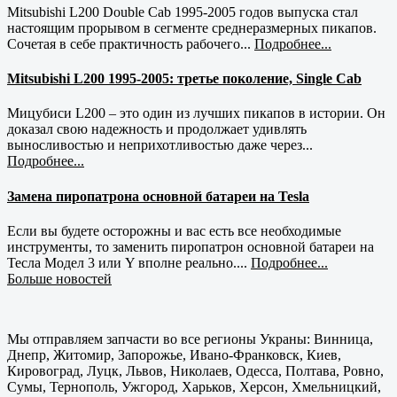
Mitsubishi L200 Double Cab 1995-2005 годов выпуска стал
настоящим прорывом в сегменте среднеразмерных пикапов.
Сочетая в себе практичность рабочего...
Подробнее...
Mitsubishi L200 1995-2005: третье поколение, Single Cab
Мицубиси L200 – это один из лучших пикапов в истории. Он
доказал свою надежность и продолжает удивлять
выносливостью и неприхотливостью даже через...
Подробнее...
Замена пиропатрона основной батареи на Tesla
Если вы будете осторожны и вас есть все необходимые
инструменты, то заменить пиропатрон основной батареи на
Тесла Модел 3 или Y вполне реально....
Подробнее...
Больше новостей
Мы отправляем запчасти во все регионы Украны: Винница,
Днепр, Житомир, Запорожье, Ивано-Франковск, Киев,
Кировоград, Луцк, Львов, Николаев, Одесса, Полтава, Ровно,
Сумы, Тернополь, Ужгород, Харьков, Херсон, Хмельницкий,