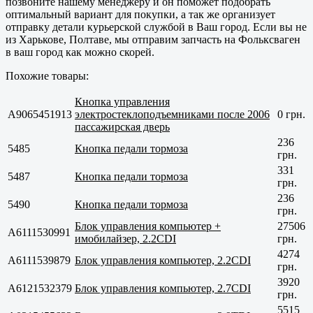
позвоните нашему менеджеру и он поможет подобрать
оптимальный вариант для покупки, а так же организует
отправку детали курьерской службой в Ваш город. Если вы не
из
Харькове, Полтаве
, мы отправим запчасть на Фольксваген
в ваш город как можно скорей.
Похожие товары:
Кнопка управления
A9065451913
электростеклоподъемниками после 2006
0 грн.
пассажирская дверь
236
5485
Кнопка педали тормоза
грн.
331
5487
Кнопка педали тормоза
грн.
236
5490
Кнопка педали тормоза
грн.
Блок управления компьютер +
27506
A6111530991
имобилайзер, 2.2CDI
грн.
4274
A6111539879
Блок управления компьютер, 2.2CDI
грн.
3920
A6121532379
Блок управления компьютер, 2.7CDI
грн.
5515