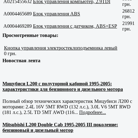
A0215455632
Блок управления компьютер, 2.9TDI
грн.
26812
A0004465689
Блок управления ABS
грн.
21991
A0004469289
Блок управления с датчиком, ABS+ESP
грн.
Просмотренные товары:
Кнопка управления электростеклоподъемника левый
0 грн.
Новостная лента
Мицубиси L200 с полуторной кабиной 1995-2005:
характеристики для бензинового и дизельного мотора
Полный обзор технических характеристик Мицубиси Л200 с
моторами: 2.4L 16V 5MT RWD (132 л.с.), 3.0L V6 5MT RWD
(181 л.с.), 2.5L TD 5MT AWD (116...
Подробнее...
Mitsubishi L200 Double Cab 1995-2005 III поколение:
бензиновый и дизельный мотор