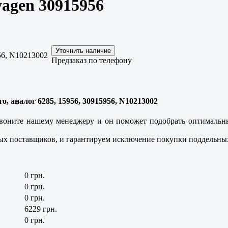
wagen 30915956
56, N10213002
Предзаказ по телефону
о, аналог 6285, 15956, 30915956, N10213002
воните нашему менеджеру и он поможет подобрать оптимальный
х поставщиков, и гарантируем исключение покупки поддельных
0 грн.
0 грн.
0 грн.
6229 грн.
0 грн.