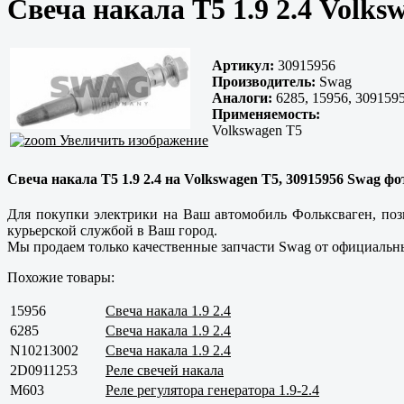
Свеча накала Т5 1.9 2.4 Volks
Артикул:
30915956
Производитель:
Swag
Аналоги:
6285, 15956, 309159
Применяемость:
Volkswagen T5
Увеличить изображение
Свеча накала Т5 1.9 2.4 на Volkswagen T5, 30915956 Swag фот
Для покупки электрики на Ваш автомобиль Фольксваген, поз
курьерской службой в Ваш город.
Мы продаем только
качественные
запчасти Swag от официальны
Похожие товары:
15956
Свеча накала 1.9 2.4
6285
Свеча накала 1.9 2.4
N10213002
Свеча накала 1.9 2.4
2D0911253
Реле свечей накала
M603
Реле регулятора генератора 1.9-2.4