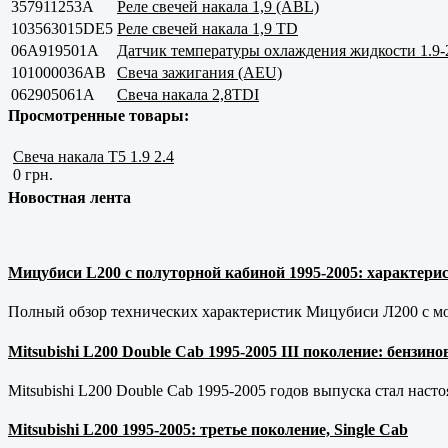
357911253A
Реле свечей накала 1,9 (ABL)
103563015DE5
Реле свечей накала 1,9 TD
06A919501A
Датчик температуры охлаждения жидкости 1.9-
101000036AB
Свеча зажигания (AEU)
062905061A
Свеча накала 2,8TDI
Просмотренные товары:
Свеча накала Т5 1.9 2.4
0 грн.
Новостная лента
Мицубиси L200 с полуторной кабиной 1995-2005: характерис
Полный обзор технических характеристик Мицубиси Л200 с мот
Mitsubishi L200 Double Cab 1995-2005 III поколение: бензи
Mitsubishi L200 Double Cab 1995-2005 годов выпуска стал наст
Mitsubishi L200 1995-2005: третье поколение, Single Cab