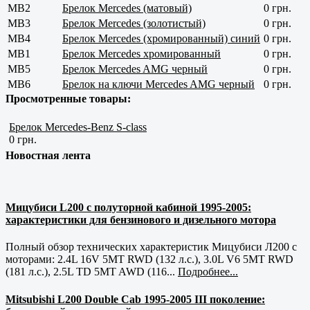
MB2
Брелок Mercedes (матовый)
0 грн.
MB3
Брелок Mercedes (золотистый)
0 грн.
MB4
Брелок Mercedes (хромированный) синий
0 грн.
MB1
Брелок Mercedes хромированный
0 грн.
MB5
Брелок Mercedes AMG черный
0 грн.
MB6
Брелок на ключи Mercedes AMG черный
0 грн.
Просмотренные товары:
Брелок Mercedes-Benz S-class
0 грн.
Новостная лента
Мицубиси L200 с полуторной кабиной 1995-2005:
характеристики для бензинового и дизельного мотора
Полный обзор технических характеристик Мицубиси Л200 с
моторами: 2.4L 16V 5MT RWD (132 л.с.), 3.0L V6 5MT RWD
(181 л.с.), 2.5L TD 5MT AWD (116...
Подробнее...
Mitsubishi L200 Double Cab 1995-2005 III поколение: