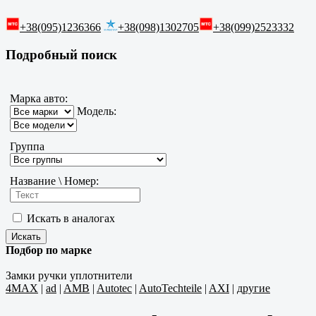
+38(095)1236366
+38(098)1302705
+38(099)2523332
Подробный поиск
Марка авто:
Модель:
Группа
Название \ Номер:
Искать в аналогах
Подбор по марке
Замки ручки уплотнители
4MAX
|
ad
|
AMB
|
Autotec
|
AutoTechteile
|
AXI
|
другие