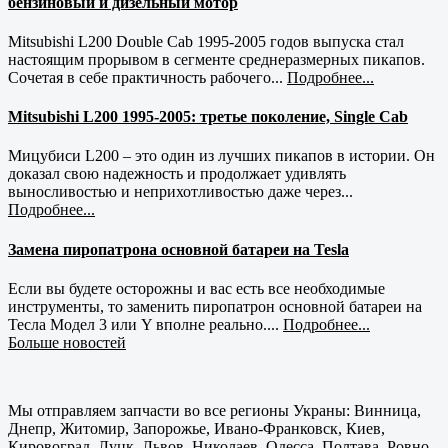
бензиновый и дизельный мотор
Mitsubishi L200 Double Cab 1995-2005 годов выпуска стал
настоящим прорывом в сегменте среднеразмерных пикапов.
Сочетая в себе практичность рабочего...
Подробнее...
Mitsubishi L200 1995-2005: третье поколение, Single Cab
Мицубиси L200 – это один из лучших пикапов в истории. Он
доказал свою надежность и продолжает удивлять
выносливостью и неприхотливостью даже через...
Подробнее...
Замена пиропатрона основной батареи на Tesla
Если вы будете осторожны и вас есть все необходимые
инструменты, то заменить пиропатрон основной батареи на
Тесла Модел 3 или Y вполне реально....
Подробнее...
Больше новостей
Мы отправляем запчасти во все регионы Украны: Винница,
Днепр, Житомир, Запорожье, Ивано-Франковск, Киев,
Кировоград, Луцк, Львов, Николаев, Одесса, Полтава, Ровно,