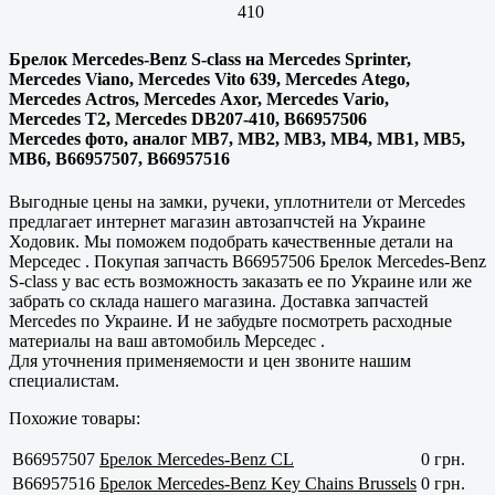
410
Брелок Mercedes-Benz S-class на Mercedes Sprinter,
Mercedes Viano, Mercedes Vito 639, Mercedes Atego,
Mercedes Actros, Mercedes Axor, Mercedes Vario,
Mercedes T2, Mercedes DB207-410, B66957506
Mercedes фото, аналог MB7, MB2, MB3, MB4, MB1, MB5,
MB6, B66957507, B66957516
Выгодные цены на замки, ручеки, уплотнители от Mercedes
предлагает интернет магазин автозапчстей на Украине
Ходовик. Мы поможем подобрать качественные детали на
Мерседес . Покупая запчасть B66957506 Брелок Mercedes-Benz
S-class у вас есть возможность заказать ее по Украине или же
забрать со склада нашего магазина. Доставка запчастей
Mercedes по Украине. И не забудьте посмотреть расходные
материалы на ваш автомобиль Мерседес .
Для уточнения применяемости и цен звоните нашим
специалистам.
Похожие товары:
B66957507
Брелок Mercedes-Benz CL
0 грн.
B66957516
Брелок Mercedes-Benz Key Chains Brussels
0 грн.