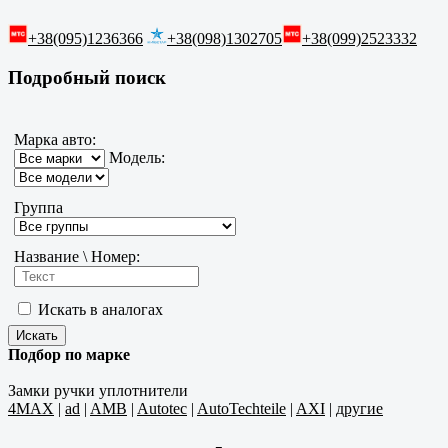
+38(095)1236366
+38(098)1302705
+38(099)2523332
Подробный поиск
Марка авто:
Модель:
Группа
Название \ Номер:
Искать в аналогах
Подбор по марке
Замки ручки уплотнители
4MAX
|
ad
|
AMB
|
Autotec
|
AutoTechteile
|
AXI
|
другие