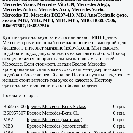
Mercedes Viano, Mercedes Vito 639, Mercedes Atego,
Mercedes Actros, Mercedes Axor, Mercedes Vario,
Mercedes T2, Mercedes DB207-410, MB1 AutoTechteile фото,
аналог MB7, MB2, MB3, MB4, MB5, MB6, B66957506,
B66957507, B66957516
Купить оригинальную запчасть или аналог MB1 Брелок
Mercedes хромированный возможно по очень выгодной цене
(дешево) в интернет магазине hodovik.com. Мы поможем
подобрать подходящую запчасть на ваш автомобиль. Подбор
осуществляется по оригинальным каталогам запчастей
Мерседес. Если стоимость детали Брелок Mercedes
хромированный слишком высока, наш менеджер поможет
подобрать более дешевый аналог. Но стоит учитывать, что чем
меньше стоит запчасть тем хуже ее качество. Поэтому
оригинальные запчасти и стоят больших денег.
Похожие товары:
B66957506
Брелок Mercedes-Benz S-class
0 грн.
B66957507
Брелок Mercedes-Benz CL
0 грн.
MB2
Брелок Mercedes (матовый)
0 грн.
MB3
Брелок Mercedes (золотистый)
0 грн.
MB4
Брелок Mercedes (хромированный) синий
0 грн.