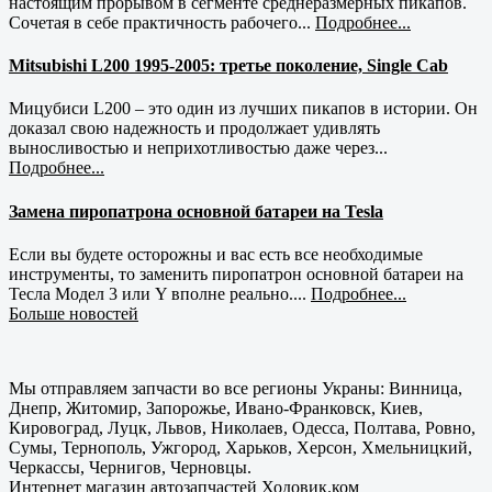
настоящим прорывом в сегменте среднеразмерных пикапов.
Сочетая в себе практичность рабочего...
Подробнее...
Mitsubishi L200 1995-2005: третье поколение, Single Cab
Мицубиси L200 – это один из лучших пикапов в истории. Он
доказал свою надежность и продолжает удивлять
выносливостью и неприхотливостью даже через...
Подробнее...
Замена пиропатрона основной батареи на Tesla
Если вы будете осторожны и вас есть все необходимые
инструменты, то заменить пиропатрон основной батареи на
Тесла Модел 3 или Y вполне реально....
Подробнее...
Больше новостей
Мы отправляем запчасти во все регионы Украны: Винница,
Днепр, Житомир, Запорожье, Ивано-Франковск, Киев,
Кировоград, Луцк, Львов, Николаев, Одесса, Полтава, Ровно,
Сумы, Тернополь, Ужгород, Харьков, Херсон, Хмельницкий,
Черкассы, Чернигов, Черновцы.
Интернет магазин автозапчастей Ходовик.ком