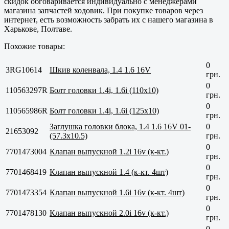
скидок обговаривается индивидуально с менеджерами
магазина запчастей ходовик. При покупке товаров через
интернет, есть возможность забрать их с нашего магазина в
Харькове, Полтаве
.
Похожие товары:
0
3RG10614
Шкив коленвала, 1.4 1.6 16V
грн.
0
110563297R
Болт головки 1.4i, 1.6i (110x10)
грн.
0
110565986R
Болт головки 1.4i, 1.6i (125x10)
грн.
Заглушка головки блока, 1.4 1.6 16V 01-
0
21653092
(57.3x10.5)
грн.
0
7701473004
Клапан выпускной 1.2i 16v (к-кт.)
грн.
0
7701468419
Клапан выпускной 1.4 (к-кт. 4шт)
грн.
0
7701473354
Клапан выпускной 1.6i 16v (к-кт. 4шт)
грн.
0
7701478130
Клапан выпускной 2.0i 16v (к-кт.)
грн.
0