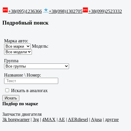
+38(095)1236366
+38(098)1302705
+38(099)2523332
Подробный поиск
Марка авто:
Модель:
Группа
Название \ Номер:
Искать в аналогах
Подбор по марке
Запчасти двигателя
3k borgwarner
|
3rg
|
4MAX
|
AE
|
AERdiesel
|
Ajusa
|
другие