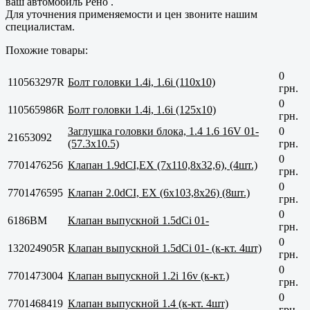
ваш автомобиль Рено .
Для уточнения применяемости и цен звоните нашим
специалистам.
Похожие товары:
0
110563297R
Болт головки 1.4i, 1.6i (110x10)
грн.
0
110565986R
Болт головки 1.4i, 1.6i (125x10)
грн.
Заглушка головки блока, 1.4 1.6 16V 01-
0
21653092
(57.3x10.5)
грн.
0
7701476256
Клапан 1.9dCI,EX (7x110,8x32,6), (4шт.)
грн.
0
7701476595
Клапан 2.0dCI, EX (6x103,8x26) (8шт.)
грн.
0
6186BM
Клапан выпускной 1.5dCi 01-
грн.
0
132024905R
Клапан выпускной 1.5dCi 01- (к-кт. 4шт)
грн.
0
7701473004
Клапан выпускной 1.2i 16v (к-кт.)
грн.
0
7701468419
Клапан выпускной 1.4 (к-кт. 4шт)
грн.