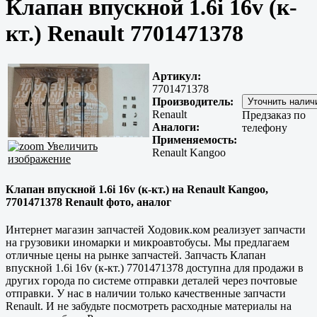
Клапан впускной 1.6i 16v (к-
кт.) Renault 7701471378
Артикул:
7701471378
Производитель:
Renault
Предзаказ по
Аналоги:
телефону
Применяемость:
Увеличить
Renault Kangoo
изображение
Клапан впускной 1.6i 16v (к-кт.) на Renault Kangoo,
7701471378 Renault фото, аналог
Интернет магазин запчастей Ходовик.ком реализует запчасти
на грузовики иномарки и микроавтобусы. Мы предлагаем
отличные цены на рынке запчастей. Запчасть Клапан
впускной 1.6i 16v (к-кт.) 7701471378 доступна для продажи в
других города по системе отправки деталей через почтовые
отправки. У нас в наличии только
качественные
запчасти
Renault. И не забудьте посмотреть расходные материалы на