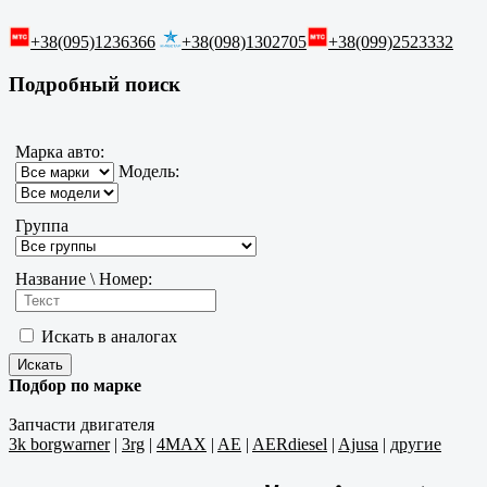
+38(095)1236366
+38(098)1302705
+38(099)2523332
Подробный поиск
Марка авто:
Модель:
Группа
Название \ Номер:
Искать в аналогах
Подбор по марке
Запчасти двигателя
3k borgwarner
|
3rg
|
4MAX
|
AE
|
AERdiesel
|
Ajusa
|
другие