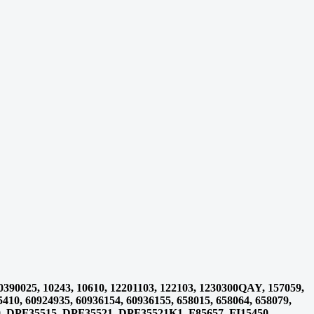
390025, 10243, 10610, 12201103, 122103, 1230300QAY, 157059,
5410, 60924935, 60936154, 60936155, 658015, 658064, 658079,
00, DPF35515, DPF35521, DPF35521K1, F85657, FI15450,