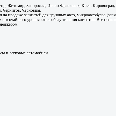
пр, Житомир, Запорожье, Ивано-Франковск, Киев, Кировоград, Л
, Чернигов, Черновцы.
 на продаже запчастей для грузовых авто, микроавтобусов (зап
м высочайшего уровня класс обслуживания клиентов. Все цены 
енеджером.
усы и легковые автомобили.