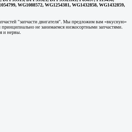
1054799, WG1088572, WG1254381, WG1432858, WG1432859,
запчастей "запчасти двигателя". Мы предложим вам «вкусную»
ы принципиально не занимаемся низкосортными запчастями.
я и нервы.