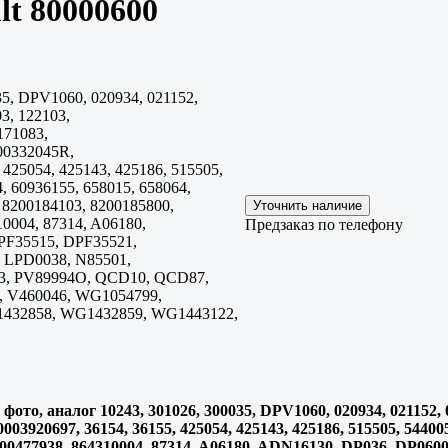
lt 80000600
35, DPV1060, 020934, 021152,
3, 122103,
171083,
300332045R,
 425054, 425143, 425186, 515505,
, 60936155, 658015, 658064,
 8200184103, 8200185800,
0004, 87314, A06180,
Предзаказ по телефону
PF35515, DPF35521,
, LPD0038, N85501,
3, PV89994O, QCD10, QCD87,
 V460046, WG1054799,
432858, WG1432859, WG1443122,
ото, аналог 10243, 301026, 300035, DPV1060, 020934, 021152, 0
003920697, 36154, 36155, 425054, 425143, 425186, 515505, 54400
8200477938, 864310004, 87314, A06180, ADN16130, DP036, DP06