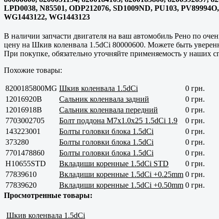
LPD0038, N85501, ODP212076, SD1009ND, PU103, PV89994O
WG1443122, WG1443123
В наличии запчасти двигателя на ваш автомобиль Рено по очен
цену на Шкив коленвала 1.5dCi 80000600. Можете быть уверен
При покупке, обязательно уточняйте применяемость у наших сп
Похожие товары:
8200185800MG
Шкив коленвала 1.5dCi
0 грн.
12016920B
Сальник коленвала задний
0 грн.
12016918B
Сальник коленвала передний
0 грн.
7703002705
Болт поддона M7x1.0x25 1.5dCi 1.9
0 грн.
143223001
Болты головки блока 1.5dCi
0 грн.
373280
Болты головки блока 1.5dCi
0 грн.
7701478860
Болты головки блока 1.5dCi
0 грн.
H10655STD
Вкладиши коренные 1.5dCi STD
0 грн.
77839610
Вкладиши коренные 1.5dCi +0.25mm
0 грн.
77839620
Вкладиши коренные 1.5dCi +0.50mm
0 грн.
Просмотренные товары:
Шкив коленвала 1.5dCi