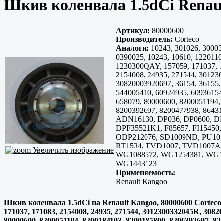
Шкив коленвала 1.5dCi Renau
Артикул:
80000600
Производитель:
Corteco
Аналоги:
10243, 301026, 3000
0390025, 10243, 10610, 1220110
1230300QAY, 157059, 171037, 
2154008, 24935, 271544, 3012
30820003920697, 36154, 36155,
544005410, 60924935, 60936154
658079, 80000600, 8200051194,
8200392697, 8200477938, 86431
ADN16130, DP036, DP0600, D
DPF35521K1, F85657, FI15450
ODP212076, SD1009ND, PU10
RT1534, TVD1007, TVD1007A,
Увеличить изображение
WG1088572, WG1254381, WG1
WG1443123
Применяемость:
Renault Kangoo
Шкив коленвала 1.5dCi на Renault Kangoo, 80000600 Corteco ф
171037, 171083, 2154008, 24935, 271544, 3012300332045R, 30820
80000600, 8200051194, 8200184103, 8200185800, 8200392697, 