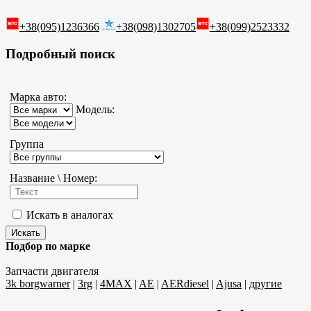
+38(095)1236366
+38(098)1302705
+38(099)2523332
Подробный поиск
Марка авто:
Модель:
Группа
Название \ Номер:
Искать в аналогах
Подбор по марке
Запчасти двигателя
3k borgwarner
|
3rg
|
4MAX
|
AE
|
AERdiesel
|
Ajusa
|
другие