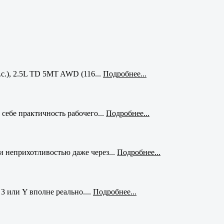
с.), 2.5L TD 5MT AWD (116...
Подробнее...
себе практичность рабочего...
Подробнее...
и неприхотливостью даже через...
Подробнее...
3 или Y вполне реально....
Подробнее...