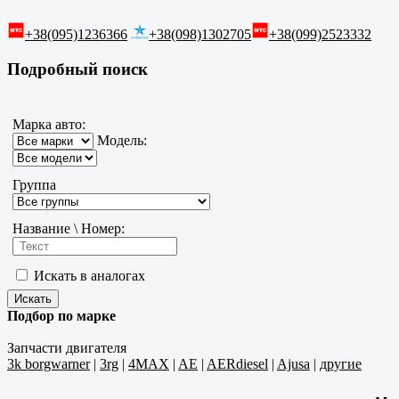
+38(095)1236366
+38(098)1302705
+38(099)2523332
Подробный поиск
Марка авто:
Модель:
Группа
Название \ Номер:
Искать в аналогах
Подбор по марке
Запчасти двигателя
3k borgwarner
|
3rg
|
4MAX
|
AE
|
AERdiesel
|
Ajusa
|
другие