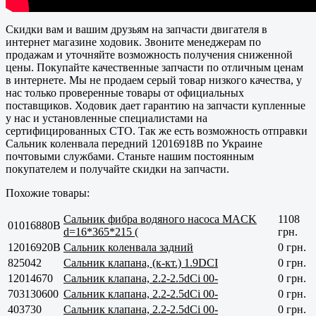
Скидки вам и вашим друзьям на запчасти двигателя в
интернет магазине ходовик. Звоните менеджерам по
продажам и уточняйте возможность получения сниженной
цены. Покупайте
качественные
запчасти по отличным ценам
в интернете. Мы не продаем серый товар низкого качества, у
нас только проверенные товары от официальных
поставщиков. Ходовик дает гарантию на запчасти купленные
у нас и установленные специалистами на
сертифицированных СТО. Так же есть возможность отправки
Сальник коленвала передний 12016918B по Украине
почтовыми службами. Станьте нашим постоянным
покупателем и получайте скидки на запчасти.
Похожие товары:
Сальник фибра водяного насоса MACK
1108
01016880B
d=16*365*215 (
грн.
12016920B
Сальник коленвала задний
0 грн.
825042
Сальник клапана, (к-кт.) 1.9DCI
0 грн.
12014670
Сальник клапана, 2.2-2.5dCi 00-
0 грн.
703130600
Сальник клапана, 2.2-2.5dCi 00-
0 грн.
403730
Сальник клапана, 2.2-2.5dCi 00-
0 грн.