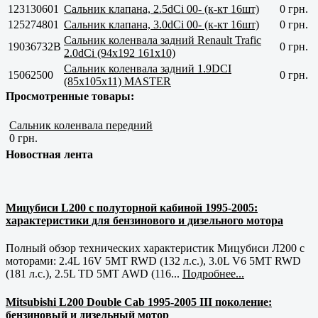
123130601
Сальник клапана, 2.5dCi 00- (к-кт 16шт)
0 грн.
125274801
Сальник клапана, 3.0dCi 00- (к-кт 16шт)
0 грн.
Сальник коленвала задний Renault Trafic
19036732B
0 грн.
2.0dCi (94x192 161x10)
Сальник коленвала задний 1.9DCI
15062500
0 грн.
(85x105x11) MASTER
Просмотренные товары:
Сальник коленвала передний
0 грн.
Новостная лента
Мицубиси L200 с полуторной кабиной 1995-2005:
характеристики для бензинового и дизельного мотора
Полный обзор технических характеристик Мицубиси Л200 с
моторами: 2.4L 16V 5MT RWD (132 л.с.), 3.0L V6 5MT RWD
(181 л.с.), 2.5L TD 5MT AWD (116...
Подробнее...
Mitsubishi L200 Double Cab 1995-2005 III поколение:
бензиновый и дизельный мотор