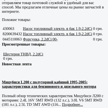
отправляем товар почтовой службой в удобный для вас
способ. Мы предлагаем отличные цены на рынке запчастей в
интернете.
Похожие товары:
430063
Насос топливный электр. в бак 1.9-2.2dCi
0 грн.
8200639432
Насос топливный электр. в бак 1.9-2.2dCi
0 грн.
0445110063
Форсунка, 2.2dCi 00-
0 грн.
Просмотренные товары:
Шестерня ТНВД, 2.2dCi
0 грн.
Новостная лента
Мицубиси L200 с полуторной кабиной 1995-2005:
характеристики для бензинового и дизельного мотора
Полный обзор технических характеристик Мицубиси Л200 с
моторами: 2.4L 16V 5MT RWD (132 л.с.), 3.0L V6 5MT RWD
(181 л.с.), 2.5L TD 5MT AWD (116...
Подробнее...