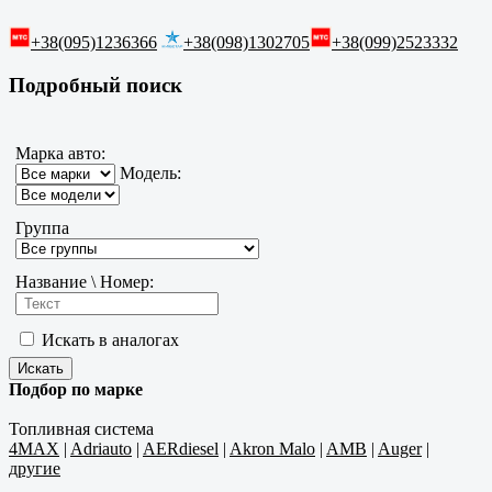
+38(095)1236366
+38(098)1302705
+38(099)2523332
Подробный поиск
Марка авто:
Модель:
Группа
Название \ Номер:
Искать в аналогах
Подбор по марке
Топливная система
4MAX
|
Adriauto
|
AERdiesel
|
Akron Malo
|
AMB
|
Auger
|
другие