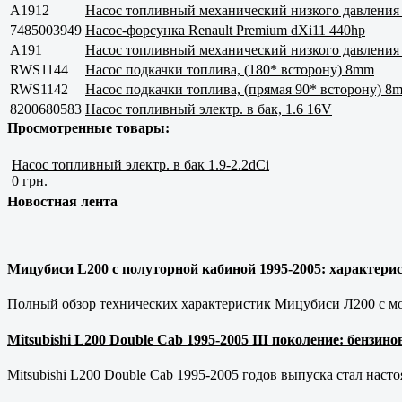
A1912
Насос топливный механический низкого давления
7485003949
Насос-форсунка Renault Premium dXi11 440hp
A191
Насос топливный механический низкого давления
RWS1144
Насос подкачки топлива, (180* всторону) 8mm
RWS1142
Насос подкачки топлива, (прямая 90* всторону) 8
8200680583
Насос топливный электр. в бак, 1.6 16V
Просмотренные товары:
Насос топливный электр. в бак 1.9-2.2dCi
0 грн.
Новостная лента
Мицубиси L200 с полуторной кабиной 1995-2005: характерис
Полный обзор технических характеристик Мицубиси Л200 с мот
Mitsubishi L200 Double Cab 1995-2005 III поколение: бензи
Mitsubishi L200 Double Cab 1995-2005 годов выпуска стал наст