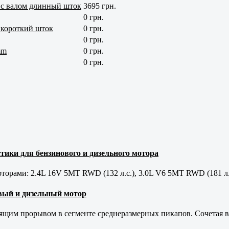
 с валом длинный шток
3695 грн.
0 грн.
 короткий шток
0 грн.
0 грн.
mm
0 грн.
0 грн.
тики для бензинового и дизельного мотора
орами: 2.4L 16V 5MT RWD (132 л.с.), 3.0L V6 5MT RWD (181 л.
новый и дизельный мотор
оящим прорывом в сегменте среднеразмерных пикапов. Сочетая в 