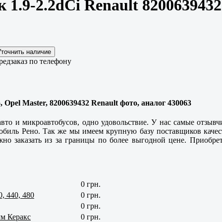
 1.9-2.2dCi Renault 8200639432
редзаказ по телефону
 Opel Master, 8200639432 Renault фото, аналог 430063
 авто и микроавтобусов, одно удовольствие. У нас самые отзы
омобиль Рено. Так же мы имеем крупную базу поставщиков
каче
жно заказать из за границы по более выгодной цене. Приобрет
0 грн.
 440, 480
0 грн.
0 грн.
м Керакс
0 грн.