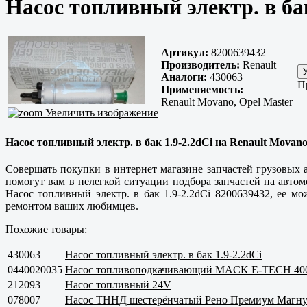
Насос топливный электр. в бак
Артикул:
8200639432
Производитель:
Renault
Аналоги:
430063
П
Применяемость:
Renault Movano, Opel Master
Увеличить изображение
Насос топливный электр. в бак 1.9-2.2dCi на Renault Movano,
Совершать покупки в интернет магазине запчастей грузовых
помогут вам в нелегкой ситуации подбора запчастей на авт
Насос топливный электр. в бак 1.9-2.2dCi 8200639432, ее мо
ремонтом ваших любимцев.
Похожие товары:
430063
Насос топливный электр. в бак 1.9-2.2dCi
0440020035
Насос топливоподкачивающий MACK E-TECH 400,
212093
Насос топливный 24V
078007
Насос ТННД шестерёнчатый Рено Премиум Магну