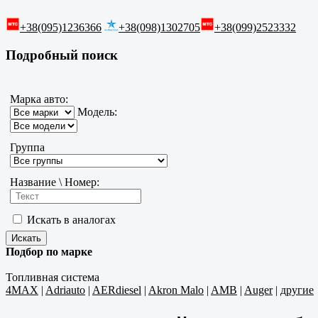
+38(095)1236366
+38(098)1302705
+38(099)2523332
Подробный поиск
Марка авто:
Модель:
Группа
Название \ Номер:
Искать в аналогах
Подбор по марке
Топливная система
4MAX
|
Adriauto
|
AERdiesel
|
Akron Malo
|
AMB
|
Auger
|
другие