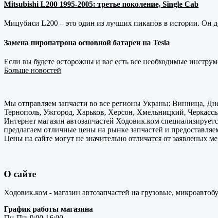
Mitsubishi L200 1995-2005: третье поколение, Single Cab
Мицубиси L200 – это один из лучших пикапов в истории. Он д
Замена пиропатрона основной батареи на Tesla
Если вы будете осторожны и вас есть все необходимые инструм
Больше новостей
Мы отправляем запчасти во все регионы Украны: Винница, Дне
Тернополь, Ужгород, Харьков, Херсон, Хмельницкий, Черкассы
Интернет магазин автозапчастей Ходовик.ком специализируется
предлагаем отличные цены на рынке запчастей и предоставляе
Цены на сайте могут не значительно отличатся от заявленых м
О сайте
Ходовик.ком - магазин автозапчастей на грузовые, микроавтоб
График работы магазина
Пн-Пт: 9:00-16:00