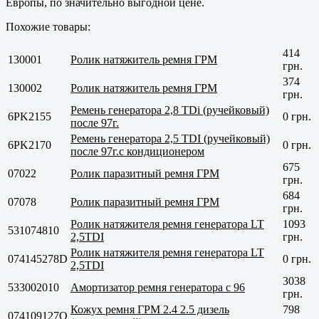
Европы, по значительно выгодной цене.
Похожие товары:
414
130001
Ролик натяжитель ремня ГРМ
грн.
374
130002
Ролик натяжитель ремня ГРМ
грн.
Ремень генератора 2,8 TDi (ручейковый)
6PK2155
0 грн.
после 97г.
Ремень генератора 2,5 TDI (ручейковый)
6PK2170
0 грн.
после 97г.с кондиционером
675
07022
Ролик паразитный ремня ГРМ
грн.
684
07078
Ролик паразитный ремня ГРМ
грн.
Ролик натяжителя ремня генератора LT
1093
531074810
2,5TDI
грн.
Ролик натяжителя ремня генератора LT
074145278D
0 грн.
2,5TDI
3038
533002010
Амортизатор ремня генератора с 96
грн.
Кожух ремня ГРМ 2.4 2.5 дизель
798
074109127Q